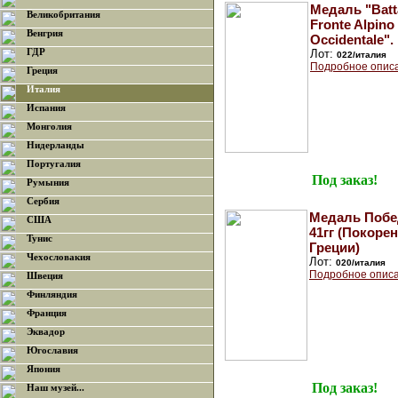
Медаль "Batta
Великобритания
Fronte Alpino
Венгрия
Occidentale".
ГДР
Лот:
022/италия
Подробное опис
Греция
Италия
Испания
Монголия
Нидерланды
Португалия
Под заказ!
Румыния
Сербия
Медаль Побе
США
41гг (Покоре
Тунис
Греции)
Чехословакия
Лот:
020/италия
Подробное описа
Швеция
Финляндия
Франция
Эквадор
Югославия
Япония
Под заказ!
Наш музей...