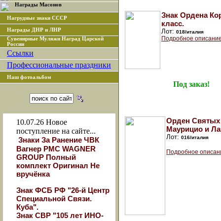
Награды Масонов
Знак Ордена Ко
Нагрудные знаки СССР
класс.
Награды ДНР и ЛНР
Лот:
018/италия
Подробное описание
Сувенирные Муляжи Наград Царской
России
Ссылки
Профессиональные праздники
Наш фотоальбом
Под заказ!
Орден Святых
10.07.26
Новое
Маурицио и Ла
поступление на сайте...
Лот:
016/италия
Знаки За Ранение ЧВК
Вагнер РМС WAGNER
Подробное описан
GROUP Полный
комплект Оригинал Не
вручёнка
Знак ФСБ РФ "26-й Центр
Специальной Связи.
Куба".
Знак СВР "105 лет ИНО-