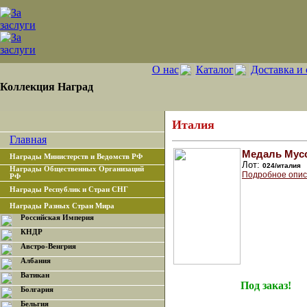
О нас
Каталог
Доставка и 
Коллекция Наград
Италия
Главная
Медаль Мус
Награды Министерств и Ведомств РФ
Лот:
024/италия
Награды Общественных Организаций
Подробное опис
РФ
Награды Республик и Стран СНГ
Награды Разных Стран Мира
Российская Империя
КНДР
Австро-Венгрия
Албания
Ватикан
Под заказ!
Болгария
Бельгия