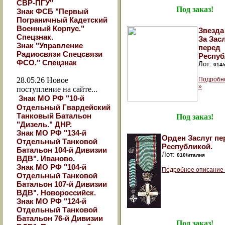
СВР-ПГУ"
Под заказ!
Знак ФСБ "Первый
Пограничный Кадетский
Военный Корпус."
Звезда
Спецзнак.
За Зас
Знак "Управление
перед
Радиосвязи Спецсвязи
Респуб
ФСО." Спецзнак
Лот:
014/
28.05.26
Новое
Подробн
»
поступление на сайте...
Знак МО РФ "10-й
Отдельный Гвардейский
Танковый Батальон
Под заказ!
"Дизель." ДНР.
Знак МО РФ "134-й
Орден Заслуг пе
Отдельный Танковой
Республикой.
Батальон 104-й Дивизии
Лот:
010/италия
ВДВ". Иваново.
Знак МО РФ "104-й
Подробное описание
Отдельный Танковой
Батальон 107-й Дивизии
ВДВ". Новороссийск.
Знак МО РФ "124-й
Отдельный Танковой
Батальон 76-й Дивизии
Под заказ!