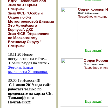
ВДВ". Псковская обл.
Знак ФСО Крым
Спецзнак
Орден Короны И
Знак ФСБ "Особый
Лот:
006/италия
Подробное описание
Отдел по 6-й
Мотострелковой Дивизии
3-го Армейского
Корпуса". ДКС
Знак ФСБ "Управление
по Московскому
Военному Округу."
Спецзнак.
Под заказ!
18.11.20
Новое
поступление на сайте...
Орден Корон
Новый раздел на сайте -
Лот:
004/италия
Жетоны, Бляхи -
Подробное описа
выставлена 21 новинка.
30.05.19
Новости!!!
С 1 июня 2019 года сайт
работает только по
предоплате на карты СБ,
Тинькофф или
Под заказ!
ПочтаБанк!!!