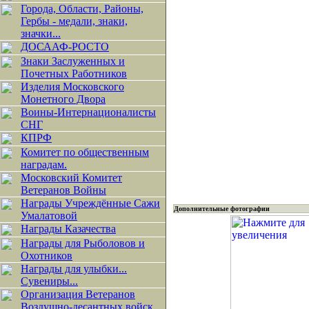
Города, Области, Районы,
Гербы - медали, знаки,
значки...
ДОСААФ-РОСТО
Знаки Заслуженных и
Почетных Работников
Изделия Московского
Монетного Двора
Воины-Интернационалисты
СНГ
КПРФ
Комитет по общественным
наградам.
Московский Комитет
Ветеранов Войны
Награды Учреждённые Сажи
Дополнительные фотографии
Умалатовой
Награды Казачества
Награды для Рыболовов и
Охотников
Награды для улыбки...
Сувениры...
Организация Ветеранов
Воздушно-десантных войск.