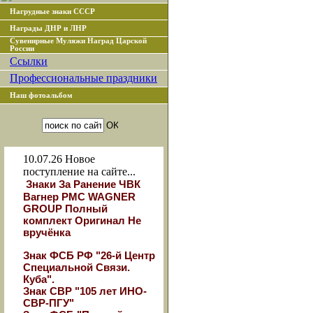
Нагрудные знаки СССР
Награды ДНР и ЛНР
Сувенирные Муляжи Наград Царской
России
Ссылки
Профессиональные праздники
Наш фотоальбом
10.07.26
Новое
поступление на сайте...
Знаки За Ранение ЧВК
Вагнер РМС WAGNER
GROUP Полный
комплект Оригинал Не
вручёнка
Знак ФСБ РФ "26-й Центр
Специальной Связи.
Куба".
Знак СВР "105 лет ИНО-
СВР-ПГУ"