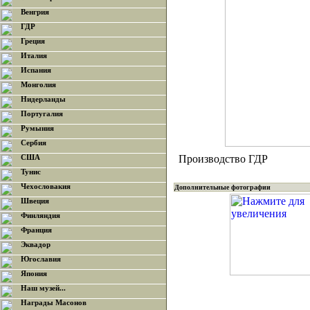
Венгрия
ГДР
Греция
Италия
Испания
Монголия
Нидерланды
Португалия
Румыния
Сербия
Производство ГДР
США
Тунис
Чехословакия
Дополнительные фотографии
Швеция
Финляндия
Франция
Эквадор
Югославия
Япония
Наш музей...
Награды Масонов