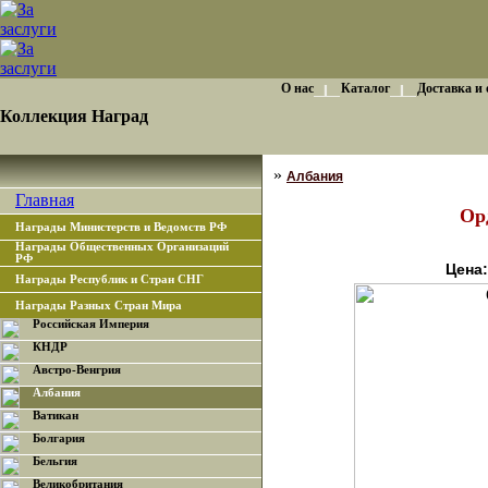
О нас
Каталог
Доставка и
Коллекция Наград
»
Албания
Главная
Орд
Награды Министерств и Ведомств РФ
Награды Общественных Организаций
РФ
Цена:
Награды Республик и Стран СНГ
Награды Разных Стран Мира
Российская Империя
КНДР
Австро-Венгрия
Албания
Ватикан
Болгария
Бельгия
Великобритания