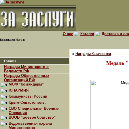
О нас
Каталог
Доставка и оп
Коллекция Наград
»
Награды Казачества
Главная
Медаль "
Награды Министерств и
Ведомств РФ
Награды Общественных
Организаций РФ
МОФ "Командарм"
ЮНАРМИЯ
Коммунисты России
Крым-Севастополь.
СВО Специальная Военная
Операция
ВООВ "Боевое братство"
Ведомственная охрана
Министерства