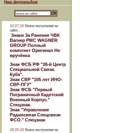
Наш фотоальбом
10.07.26
Новое поступление на
сайте...
Знаки За Ранение ЧВК
Вагнер РМС WAGNER
GROUP Полный
комплект Оригинал Не
вручёнка
Знак ФСБ РФ "26-й Центр
Специальной Связи.
Куба".
Знак СВР "105 лет ИНО-
СВР-ПГУ"
Знак ФСБ "Первый
Пограничный Кадетский
Военный Корпус."
Спецзнак.
Знак "Управление
Радиосвязи Спецсвязи
ФСО." Спецзнак
28.05.26
Новое поступление на