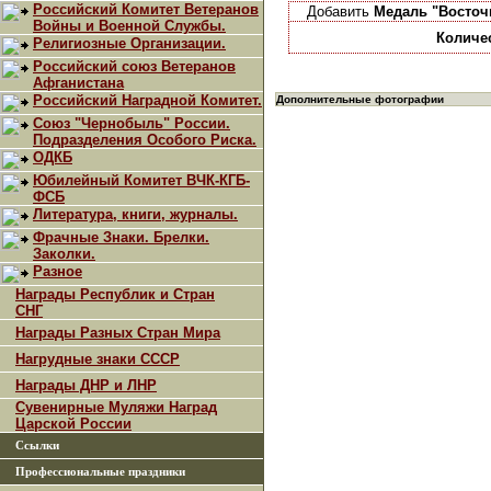
Российский Комитет Ветеранов
Добавить
Медаль "Восточ
Войны и Военной Службы.
Количе
Религиозные Организации.
Российский союз Ветеранов
Афганистана
Российский Наградной Комитет.
Дополнительные фотографии
Союз "Чернобыль" России.
Подразделения Особого Риска.
ОДКБ
Юбилейный Комитет ВЧК-КГБ-
ФСБ
Литература, книги, журналы.
Фрачные Знаки. Брелки.
Заколки.
Разное
Награды Республик и Стран
СНГ
Награды Разных Стран Мира
Нагрудные знаки СССР
Награды ДНР и ЛНР
Сувенирные Муляжи Наград
Царской России
Ссылки
Профессиональные праздники