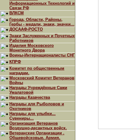
Информационных Технологий и
Связи РФ
ВЛКСМ
Города, Области, Районы,
Гербы - медали, знаки, значки...
ДОСААФ-РОСТО
Знаки Заслуженных и Почетных
Работников
Изделия Московского
Монетного Двора
Воины-Интернационалисты СНГ
КПРФ
Комитет по общественным
наградам.
Московский Комитет Ветеранов
Войны
Награды Учреждённые Сажи
Умалатовой
Награды Казачества
Награды для Рыболовов и
Охотников
Награды для улыбки...
Сувениры...
Организация Ветеранов
Воздушно-десантных войск.
Ветеранские Организации .
Общевойсковые. Армия.