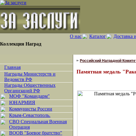
О нас
Каталог
Доставка 
Коллекция Наград
»
Российский Наградной Комитет
Главная
Памятная медаль "Раке
Награды Министерств и
Ведомств РФ
Награды Общественных
Организаций РФ
МОФ "Командарм"
ЮНАРМИЯ
Коммунисты России
Крым-Севастополь.
СВО Специальная Военная
Операция
ВООВ "Боевое братство"