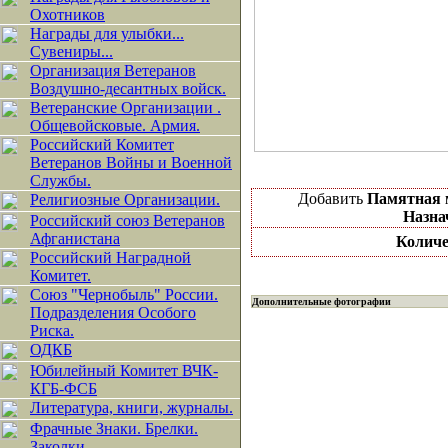
Охотников
Награды для улыбки...
Сувениры...
Организация Ветеранов
Воздушно-десантных войск.
Ветеранские Организации .
Общевойсковые. Армия.
Российский Комитет
Ветеранов Войны и Военной
Службы.
Добавить
Памятная 
Религиозные Организации.
Назна
Российский союз Ветеранов
Афганистана
Количе
Российский Наградной
Комитет.
Союз "Чернобыль" России.
Дополнительные фотографии
Подразделения Особого
Риска.
ОДКБ
Юбилейный Комитет ВЧК-
КГБ-ФСБ
Литература, книги, журналы.
Фрачные Знаки. Брелки.
Заколки.