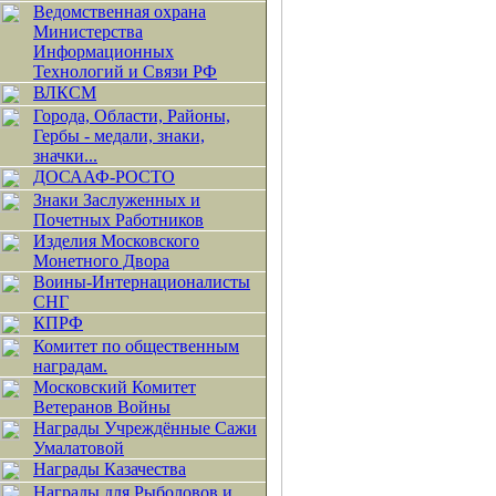
Ведомственная охрана
Министерства
Информационных
Технологий и Связи РФ
ВЛКСМ
Города, Области, Районы,
Гербы - медали, знаки,
значки...
ДОСААФ-РОСТО
Знаки Заслуженных и
Почетных Работников
Изделия Московского
Монетного Двора
Воины-Интернационалисты
СНГ
КПРФ
Комитет по общественным
наградам.
Московский Комитет
Ветеранов Войны
Награды Учреждённые Сажи
Умалатовой
Награды Казачества
Награды для Рыболовов и