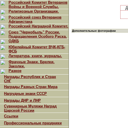
Российский Комитет Ветеранов
Войны и Военной Службы.
Д
Религиозные Организации.
Российский союз Ветеранов
Афганистана
Российский Наградной Комитет.
Дополнительные фотографии
Союз "Чернобыль" России.
Подразделения Особого Риска.
ОДКБ
Юбилейный Комитет ВЧК-КГБ-
ФСБ
Литература, книги, журналы.
Фрачные Знаки. Брелки.
Заколки.
Разное
Награды Республик и Стран
СНГ
Награды Разных Стран Мира
Нагрудные знаки СССР
Награды ДНР и ЛНР
Сувенирные Муляжи Наград
Царской России
Ссылки
Профессиональные праздники