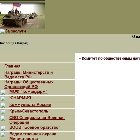
О на
Коллекция Наград
»
Комитет по общественным наг
Главная
Награды Министерств и
Ведомств РФ
Награды Общественных
Организаций РФ
МОФ "Командарм"
ЮНАРМИЯ
Коммунисты России
Крым-Севастополь.
СВО Специальная Военная
Операция
ВООВ "Боевое братство"
Ведомственная охрана
Министерства