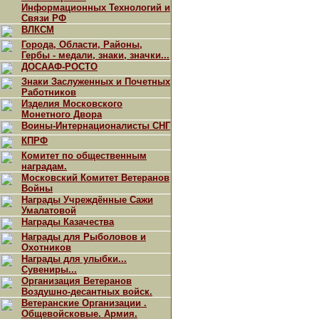
Информационных Технологий и
Связи РФ
ВЛКСМ
Города, Области, Районы,
Гербы - медали, знаки, значки...
ДОСААФ-РОСТО
Знаки Заслуженных и Почетных
Работников
Изделия Московского
Монетного Двора
Воины-Интернационалисты СНГ
КПРФ
Комитет по общественным
наградам.
Московский Комитет Ветеранов
Войны
Награды Учреждённые Сажи
Умалатовой
Награды Казачества
Награды для Рыболовов и
Охотников
Награды для улыбки...
Сувениры...
Организация Ветеранов
Воздушно-десантных войск.
Ветеранские Организации .
Общевойсковые. Армия.