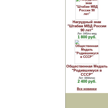
Нагрудный знак
"Штабам МВД России
90 лет"
Лот: 045/нз мвд
1 800 руб.
Общественная Медаль
"Родившемуся в
СССР"
Лот: 069/кпон
2 400 руб.
Все новинки