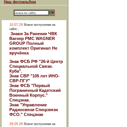
Наш фотоальбом
10.07.26
Новое поступление на
сайте...
Знаки За Ранение ЧВК
Вагнер РМС WAGNER
GROUP Полный
комплект Оригинал Не
вручёнка
Знак ФСБ РФ "26-й Центр
Специальной Связи.
Куба".
Знак СВР "105 лет ИНО-
СВР-ПГУ"
Знак ФСБ "Первый
Пограничный Кадетский
Военный Корпус."
Спецзнак.
Знак "Управление
Радиосвязи Спецсвязи
ФСО." Спецзнак
28.05.26
Новое поступление на