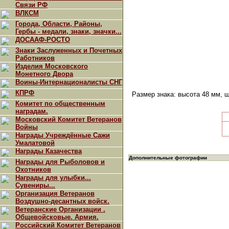
Связи РФ
ВЛКСМ
Города, Области, Районы,
Гербы - медали, знаки, значки...
ДОСААФ-РОСТО
Знаки Заслуженных и Почетных
Работников
Изделия Московского
Монетного Двора
Воины-Интернационалисты СНГ
КПРФ
Размер знака: высота 48 мм, ш
Комитет по общественным
наградам.
Московский Комитет Ветеранов
Войны
Награды Учреждённые Сажи
Умалатовой
Награды Казачества
Дополнительные фотографии
Награды для Рыболовов и
Охотников
Награды для улыбки...
Сувениры...
Организация Ветеранов
Воздушно-десантных войск.
Ветеранские Организации .
Общевойсковые. Армия.
Российский Комитет Ветеранов