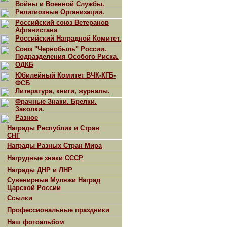
Войны и Военной Службы.
Религиозные Организации.
Российский союз Ветеранов
Афганистана
Российский Наградной Комитет.
Союз "Чернобыль" России.
Подразделения Особого Риска.
ОДКБ
Юбилейный Комитет ВЧК-КГБ-
ФСБ
Литература, книги, журналы.
Фрачные Знаки. Брелки.
Заколки.
Разное
Награды Республик и Стран
СНГ
Награды Разных Стран Мира
Нагрудные знаки СССР
Награды ДНР и ЛНР
Сувенирные Муляжи Наград
Царской России
Ссылки
Профессиональные праздники
Наш фотоальбом