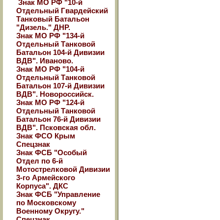
Знак МО РФ "10-й
Отдельный Гвардейский
Танковый Батальон
"Дизель." ДНР.
Знак МО РФ "134-й
Отдельный Танковой
Батальон 104-й Дивизии
ВДВ". Иваново.
Знак МО РФ "104-й
Отдельный Танковой
Батальон 107-й Дивизии
ВДВ". Новороссийск.
Знак МО РФ "124-й
Отдельный Танковой
Батальон 76-й Дивизии
ВДВ". Псковская обл.
Знак ФСО Крым
Спецзнак
Знак ФСБ "Особый
Отдел по 6-й
Мотострелковой Дивизии
3-го Армейского
Корпуса". ДКС
Знак ФСБ "Управление
по Московскому
Военному Округу."
Спецзнак.