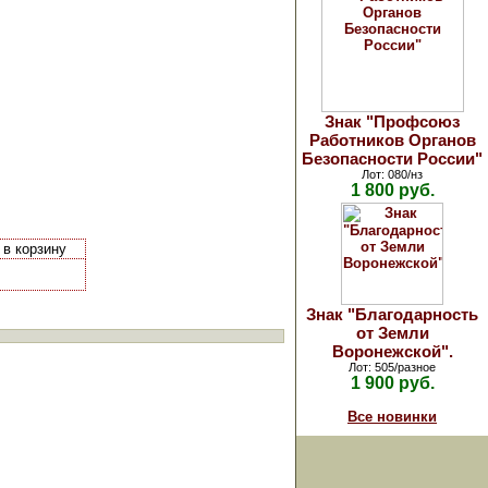
Знак "Профсоюз
Работников Органов
Безопасности России"
Лот: 080/нз
1 800 руб.
в корзину
Знак "Благодарность
от Земли
Воронежской".
Лот: 505/разное
1 900 руб.
Все новинки