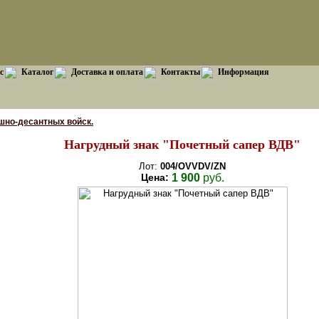
с
Каталог
Доставка и оплата
Контакты
Информация
шно-десантных войск.
Нагрудный знак "Почетный сапер ВДВ"
Лот:
004/OVVDV/ZN
Цена:
1 900
руб.