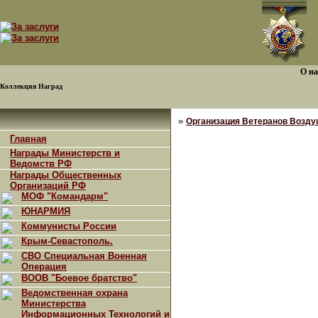
О на
Коллекция Наград
»
Организация Ветеранов Возду
Главная
Награды Министерств и
Ведомств РФ
Награды Общественных
Организаций РФ
МОФ "Командарм"
ЮНАРМИЯ
Коммунисты России
Крым-Севастополь.
СВО Специальная Военная
Операция
ВООВ "Боевое братство"
Ведомственная охрана
Министерства
Информационных Технологий и