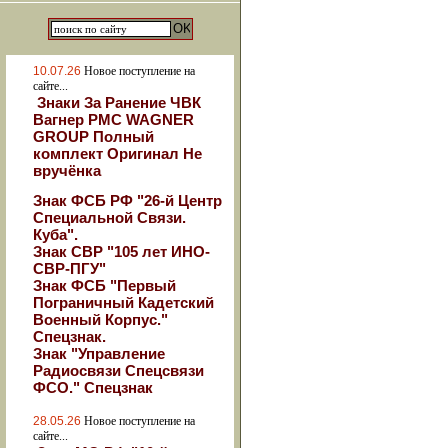
10.07.26
Новое поступление на
сайте...
Знаки За Ранение ЧВК
Вагнер РМС WAGNER
GROUP Полный
комплект Оригинал Не
вручёнка
Знак ФСБ РФ "26-й Центр
Специальной Связи.
Куба".
Знак СВР "105 лет ИНО-
СВР-ПГУ"
Знак ФСБ "Первый
Пограничный Кадетский
Военный Корпус."
Спецзнак.
Знак "Управление
Радиосвязи Спецсвязи
ФСО." Спецзнак
28.05.26
Новое поступление на
сайте...