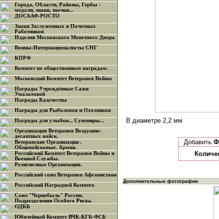
Города, Области, Районы, Гербы -
медали, знаки, значки...
ДОСААФ-РОСТО
Знаки Заслуженных и Почетных
Работников
Изделия Московского Монетного Двора
Воины-Интернационалисты СНГ
КПРФ
Комитет по общественным наградам.
Московский Комитет Ветеранов Войны
Награды Учреждённые Сажи
Умалатовой
Награды Казачества
Награды для Рыболовов и Охотников
В диаметре 2,2 мм
Награды для улыбки... Сувениры...
Организация Ветеранов Воздушно-
десантных войск.
Добавить
Ф
Ветеранские Организации .
Общевойсковые. Армия.
Количе
Российский Комитет Ветеранов Войны и
Военной Службы.
Религиозные Организации.
Российский союз Ветеранов Афганистана
Дополнительные фотографии
Российский Наградной Комитет.
Союз "Чернобыль" России.
Подразделения Особого Риска.
ОДКБ
Юбилейный Комитет ВЧК-КГБ-ФСБ