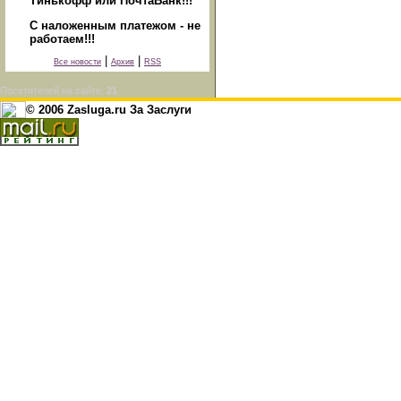
Тинькофф или ПочтаБанк!!!
С наложенным платежом - не
работаем!!!
|
|
Все новости
Архив
RSS
Посетителей на сайте:
21
© 2006 Zasluga.ru За Заслуги