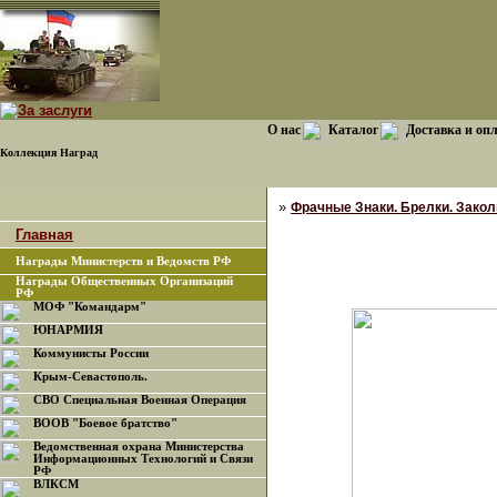
О нас
Каталог
Доставка и оп
Коллекция Наград
»
Фрачные Знаки. Брелки. Закол
Главная
Награды Министерств и Ведомств РФ
Награды Общественных Организаций
РФ
МОФ "Командарм"
ЮНАРМИЯ
Коммунисты России
Крым-Севастополь.
СВО Специальная Военная Операция
ВООВ "Боевое братство"
Ведомственная охрана Министерства
Информационных Технологий и Связи
РФ
ВЛКСМ