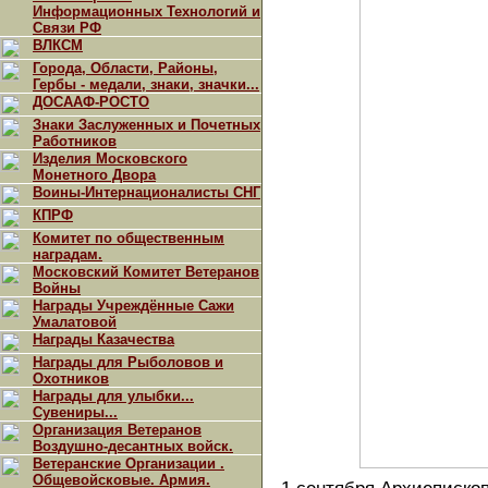
Информационных Технологий и
Связи РФ
ВЛКСМ
Города, Области, Районы,
Гербы - медали, знаки, значки...
ДОСААФ-РОСТО
Знаки Заслуженных и Почетных
Работников
Изделия Московского
Монетного Двора
Воины-Интернационалисты СНГ
КПРФ
Комитет по общественным
наградам.
Московский Комитет Ветеранов
Войны
Награды Учреждённые Сажи
Умалатовой
Награды Казачества
Награды для Рыболовов и
Охотников
Награды для улыбки...
Сувениры...
Организация Ветеранов
Воздушно-десантных войск.
Ветеранские Организации .
Общевойсковые. Армия.