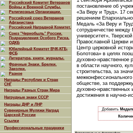
1 сентября Архиеписко
Российский Комитет Ветеранов
постановление об учре
Войны и Военной Службы.
«За Веру и Труд». 17 с
Религиозные Организации.
решением Епархиальног
Российский союз Ветеранов
Афганистана
Медаль «За Веру и Тру
Российский Наградной Комитет.
сотрудничестве между 
Союз "Чернобыль" России.
университет», Тверско
Подразделения Особого Риска.
Православной Церкви 
ОДКБ
Центр церковной истор
Юбилейный Комитет ВЧК-КГБ-
Болотова» в целях поощ
ФСБ
Литература, книги, журналы.
духовно-нравственное 
Фрачные Знаки. Брелки.
в области научного, ку
Заколки.
строительства, за знач
Разное
межконфессионального 
Награды Республик и Стран
обществе, за поддержк
СНГ
духовно-нравственных 
Награды Разных Стран Мира
достижения в научно-и
Нагрудные знаки СССР
Награды ДНР и ЛНР
Добавить
Медаль
Сувенирные Муляжи Наград
Царской России
Количе
Ссылки
Профессиональные праздники
Дополнительные фотографии