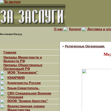
О нас
Каталог
Доставка и оп
Коллекция Наград
»
Религиозные Организации.
Главная
Мед
Награды Министерств и
Ведомств РФ
Награды Общественных
Организаций РФ
МОФ "Командарм"
ЮНАРМИЯ
Коммунисты России
Крым-Севастополь.
СВО Специальная Военная
Операция
ВООВ "Боевое братство"
Ведомственная охрана
Министерства