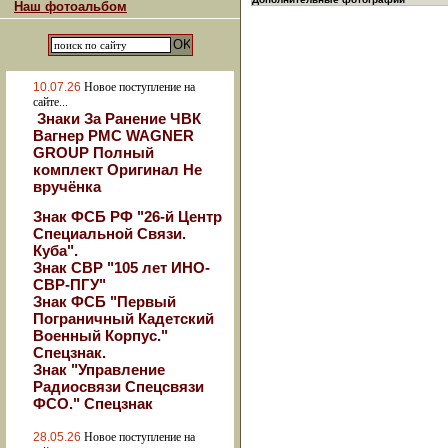
Наш фотоальбом
10.07.26
Новое поступление на
сайте...
Знаки За Ранение ЧВК
Вагнер РМС WAGNER
GROUP Полный
комплект Оригинал Не
вручёнка
Знак ФСБ РФ "26-й Центр
Специальной Связи.
Куба".
Знак СВР "105 лет ИНО-
СВР-ПГУ"
Знак ФСБ "Первый
Пограничный Кадетский
Военный Корпус."
Спецзнак.
Знак "Управление
Радиосвязи Спецсвязи
ФСО." Спецзнак
28.05.26
Новое поступление на