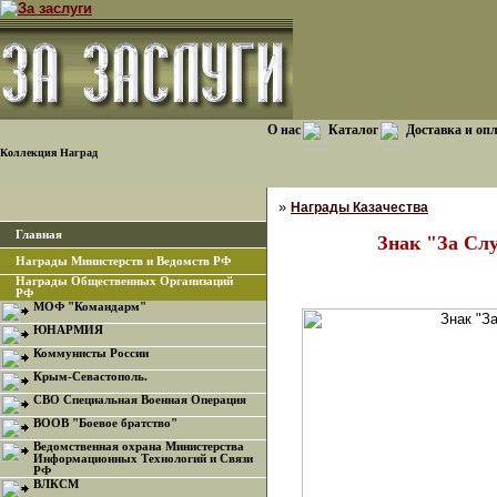
О нас
Каталог
Доставка и оп
Коллекция Наград
»
Награды Казачества
Главная
Знак "За Сл
Награды Министерств и Ведомств РФ
Награды Общественных Организаций
РФ
МОФ "Командарм"
ЮНАРМИЯ
Коммунисты России
Крым-Севастополь.
СВО Специальная Военная Операция
ВООВ "Боевое братство"
Ведомственная охрана Министерства
Информационных Технологий и Связи
РФ
ВЛКСМ