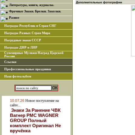
Дополнительные фотографии
Литература, книги, журналы.
Фрачные Знаки. Брелки. Заколки.
Разное
Награды Республик и Стран СНГ
Награды Разных Стран Мира
Нагрудные знаки СССР
Награды ДНР и ЛНР
Сувенирные Муляжи Наград Царской
России
Ссылки
Профессиональные праздники
Наш фотоальбом
10.07.26
Новое поступление на
сайте...
Знаки За Ранение ЧВК
Вагнер РМС WAGNER
GROUP Полный
комплект Оригинал Не
вручёнка