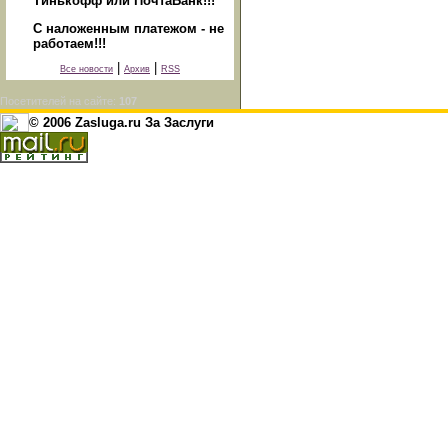
Тинькофф или ПочтаБанк!!!
С наложенным платежом - не
работаем!!!
|
|
Все новости
Архив
RSS
Посетителей на сайте:
107
© 2006 Zasluga.ru За Заслуги