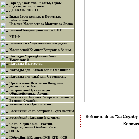
Города, Области, Районы, Гербы -
медали, знаки, значки...
ДОСААФ-РОСТО
Знаки Заслуженных и Почетных
Работников
Изделия Московского Монетного Двора
Воины-Интернационалисты СНГ
КПРФ
Комитет по общественным наградам.
Московский Комитет Ветеранов Войны
Награды Учреждённые Сажи
Умалатовой
Награды Казачества
Награды для Рыболовов и Охотников
Награды для улыбки... Сувениры...
Организация Ветеранов Воздушно-
десантных войск.
Ветеранские Организации .
Общевойсковые. Армия.
Российский Комитет Ветеранов Войны и
Военной Службы.
Религиозные Организации.
Российский союз Ветеранов Афганистана
Добавить
Знак "За Службу
Российский Наградной Комитет.
Количе
Союз "Чернобыль" России.
Подразделения Особого Риска.
ОДКБ
Юбилейный Комитет ВЧК-КГБ-ФСБ