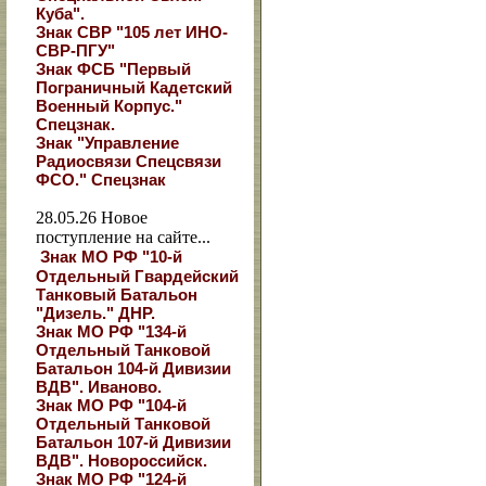
Куба".
Знак СВР "105 лет ИНО-
СВР-ПГУ"
Знак ФСБ "Первый
Пограничный Кадетский
Военный Корпус."
Спецзнак.
Знак "Управление
Радиосвязи Спецсвязи
ФСО." Спецзнак
28.05.26
Новое
поступление на сайте...
Знак МО РФ "10-й
Отдельный Гвардейский
Танковый Батальон
"Дизель." ДНР.
Знак МО РФ "134-й
Отдельный Танковой
Батальон 104-й Дивизии
ВДВ". Иваново.
Знак МО РФ "104-й
Отдельный Танковой
Батальон 107-й Дивизии
ВДВ". Новороссийск.
Знак МО РФ "124-й