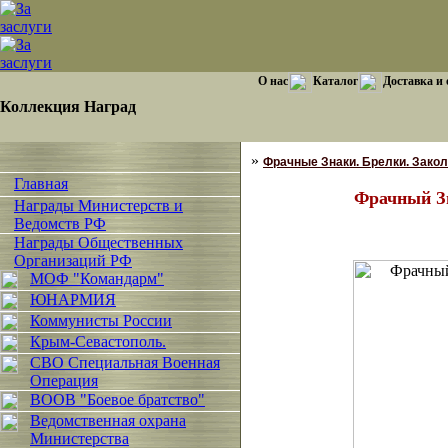
О нас
Каталог
Доставка и
Коллекция Наград
»
Фрачные Знаки. Брелки. Закол
Главная
Фрачный З
Награды Министерств и
Ведомств РФ
Награды Общественных
Организаций РФ
МОФ "Командарм"
ЮНАРМИЯ
Коммунисты России
Крым-Севастополь.
СВО Специальная Военная
Операция
ВООВ "Боевое братство"
Ведомственная охрана
Министерства