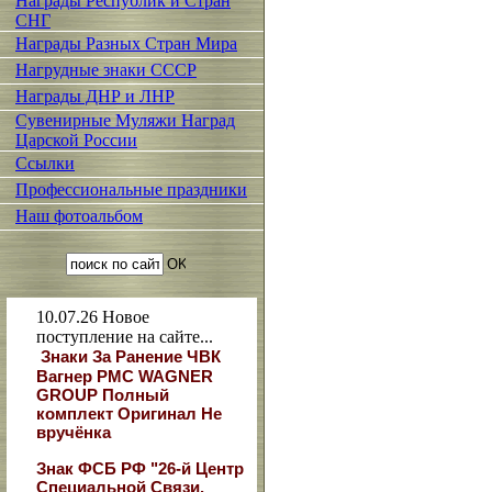
Награды Республик и Стран
СНГ
Награды Разных Стран Мира
Нагрудные знаки СССР
Награды ДНР и ЛНР
Сувенирные Муляжи Наград
Царской России
Ссылки
Профессиональные праздники
Наш фотоальбом
10.07.26
Новое
поступление на сайте...
Знаки За Ранение ЧВК
Вагнер РМС WAGNER
GROUP Полный
комплект Оригинал Не
вручёнка
Знак ФСБ РФ "26-й Центр
Специальной Связи.