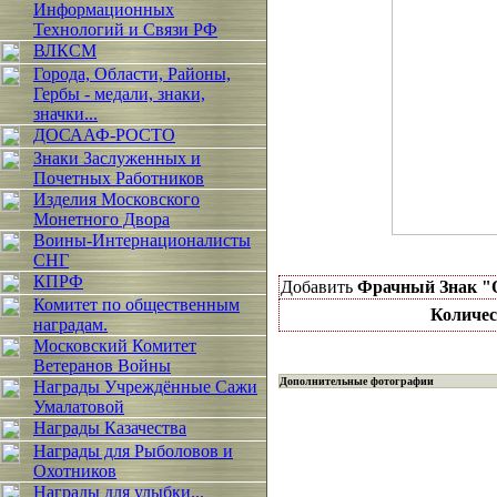
Информационных
Технологий и Связи РФ
ВЛКСМ
Города, Области, Районы,
Гербы - медали, знаки,
значки...
ДОСААФ-РОСТО
Знаки Заслуженных и
Почетных Работников
Изделия Московского
Монетного Двора
Воины-Интернационалисты
СНГ
КПРФ
Добавить
Фрачный Знак "
Комитет по общественным
Количес
наградам.
Московский Комитет
Ветеранов Войны
Дополнительные фотографии
Награды Учреждённые Сажи
Умалатовой
Награды Казачества
Награды для Рыболовов и
Охотников
Награды для улыбки...