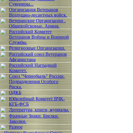
Сувениры...
Организация Ветеранов
Воздушно-десантных войск.
Ветеранские Организации .
Общевойсковые. Армия.
Российский Комитет
Ветеранов Войны и Военной
Службы.
Религиозные Организации.
Российский союз Ветеранов
Афганистана
Российский Наградной
Комитет.
Союз "Чернобыль" России.
Подразделения Особого
Риска.
ОДКБ
Юбилейный Комитет ВЧК-
КГБ-ФСБ
Литература, книги, журналы.
Фрачные Знаки. Брелки.
Заколки.
Разное