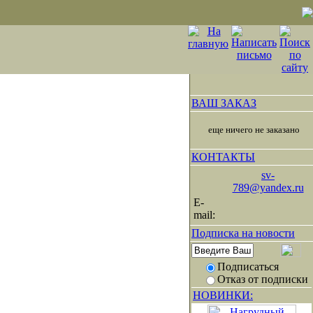
ВАШ ЗАКАЗ
еще ничего не заказано
КОНТАКТЫ
sv-
789@yandex.ru
E-
mail:
Подписка на новости
Подписаться
Отказ от подписки
НОВИНКИ: