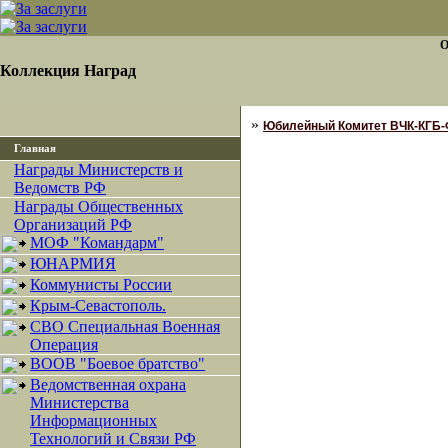
О
Коллекция Наград
»
Юбилейный Комитет ВЧК-КГБ
Главная
Награды Министерств и
Ведомств РФ
Награды Общественных
Организаций РФ
МОФ "Командарм"
ЮНАРМИЯ
Коммунисты России
Крым-Севастополь.
СВО Специальная Военная
Операция
ВООВ "Боевое братство"
Ведомственная охрана
Министерства
Информационных
Технологий и Связи РФ