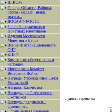
ВЛКСМ
Города, Области, Районы,
Гербы - медали, знаки,
значки...
ДОСААФ-РОСТО
Знаки Заслуженных и
Почетных Работников
Изделия Московского
Монетного Двора
Воины-Интернационалисты
СНГ
КПРФ
Комитет по общественным
наградам.
Московский Комитет
Ветеранов Войны
Награды Учреждённые Сажи
Умалатовой
Награды Казачества
Награды для Рыболовов и
Охотников
с удостоверением
Награды для улыбки...
Сувениры...
Д
Организация Ветеранов