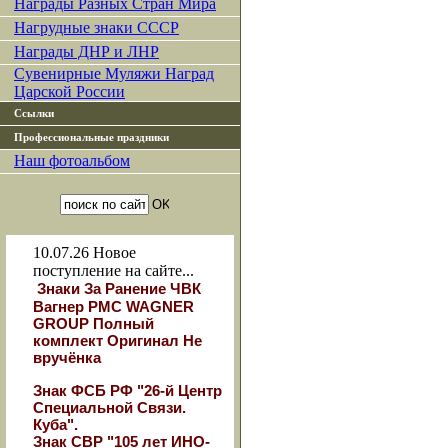
Награды Разных Стран Мира
Нагрудные знаки СССР
Награды ДНР и ЛНР
Сувенирные Муляжи Наград
Царской России
Ссылки
Профессиональные праздники
Наш фотоальбом
10.07.26
Новое
поступление на сайте...
Знаки За Ранение ЧВК
Вагнер РМС WAGNER
GROUP Полный
комплект Оригинал Не
вручёнка
Знак ФСБ РФ "26-й Центр
Специальной Связи.
Куба".
Знак СВР "105 лет ИНО-