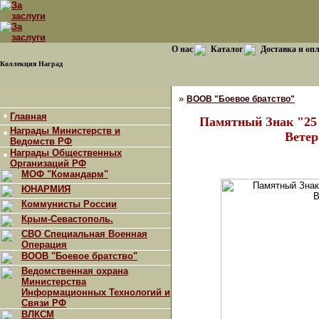
О нас
Каталог
Доставка и оп
Коллекция Наград
»
ВООВ "Боевое братство"
Главная
Памятный Знак "25 
Награды Министерств и
Ветер
Ведомств РФ
Награды Общественных
Организаций РФ
МОФ "Командарм"
ЮНАРМИЯ
Коммунисты России
Крым-Севастополь.
СВО Специальная Военная
Операция
ВООВ "Боевое братство"
Ведомственная охрана
Министерства
Информационных Технологий и
Связи РФ
ВЛКСМ