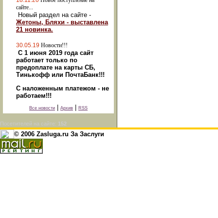
18.11.20
Новое поступление на
сайте...
Новый раздел на сайте -
Жетоны, Бляхи - выставлена
21 новинка.
30.05.19
Новости!!!
С 1 июня 2019 года сайт
работает только по
предоплате на карты СБ,
Тинькофф или ПочтаБанк!!!
С наложенным платежом - не
работаем!!!
|
|
Все новости
Архив
RSS
Посетителей на сайте:
152
© 2006 Zasluga.ru За Заслуги