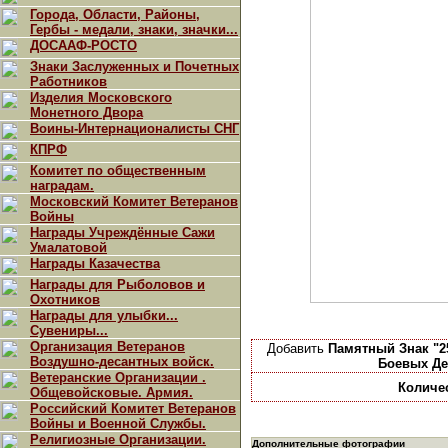
Города, Области, Районы,
Гербы - медали, знаки, значки...
ДОСААФ-РОСТО
Знаки Заслуженных и Почетных
Работников
Изделия Московского
Монетного Двора
Воины-Интернационалисты СНГ
КПРФ
Комитет по общественным
наградам.
Московский Комитет Ветеранов
Войны
Награды Учреждённые Сажи
Умалатовой
Награды Казачества
Награды для Рыболовов и
Охотников
Награды для улыбки...
Сувениры...
Организация Ветеранов
Добавить
Памятный Знак "2
Воздушно-десантных войск.
Боевых Де
Ветеранские Организации .
Количе
Общевойсковые. Армия.
Российский Комитет Ветеранов
Войны и Военной Службы.
Религиозные Организации.
Дополнительные фотографии