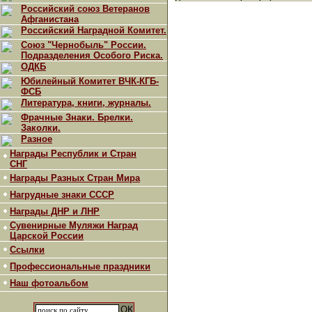
Российский союз Ветеранов
Афганистана
Российский Наградной Комитет.
Союз "Чернобыль" России.
Подразделения Особого Риска.
ОДКБ
Юбилейный Комитет ВЧК-КГБ-
ФСБ
Литература, книги, журналы.
Фрачные Знаки. Брелки.
Заколки.
Разное
Награды Республик и Стран
СНГ
Награды Разных Стран Мира
Нагрудные знаки СССР
Награды ДНР и ЛНР
Сувенирные Муляжи Наград
Царской России
Ссылки
Профессиональные праздники
Наш фотоальбом