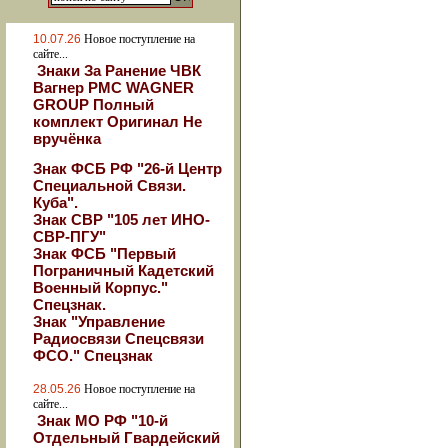
10.07.26
Новое поступление на
сайте...
Знаки За Ранение ЧВК
Вагнер РМС WAGNER
GROUP Полный
комплект Оригинал Не
вручёнка
Знак ФСБ РФ "26-й Центр
Специальной Связи.
Куба".
Знак СВР "105 лет ИНО-
СВР-ПГУ"
Знак ФСБ "Первый
Пограничный Кадетский
Военный Корпус."
Спецзнак.
Знак "Управление
Радиосвязи Спецсвязи
ФСО." Спецзнак
28.05.26
Новое поступление на
сайте...
Знак МО РФ "10-й
Отдельный Гвардейский