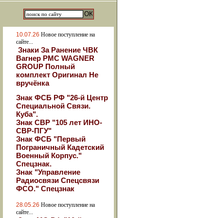
10.07.26
Новое поступление на
сайте...
Знаки За Ранение ЧВК
Вагнер РМС WAGNER
GROUP Полный
комплект Оригинал Не
вручёнка
Знак ФСБ РФ "26-й Центр
Специальной Связи.
Куба".
Знак СВР "105 лет ИНО-
СВР-ПГУ"
Знак ФСБ "Первый
Пограничный Кадетский
Военный Корпус."
Спецзнак.
Знак "Управление
Радиосвязи Спецсвязи
ФСО." Спецзнак
28.05.26
Новое поступление на
сайте...