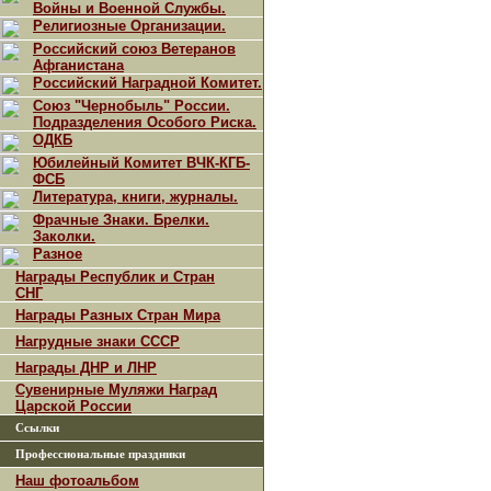
Войны и Военной Службы.
Религиозные Организации.
Российский союз Ветеранов
Афганистана
Российский Наградной Комитет.
Союз "Чернобыль" России.
Подразделения Особого Риска.
ОДКБ
Юбилейный Комитет ВЧК-КГБ-
ФСБ
Литература, книги, журналы.
Фрачные Знаки. Брелки.
Заколки.
Разное
Награды Республик и Стран
СНГ
Награды Разных Стран Мира
Нагрудные знаки СССР
Награды ДНР и ЛНР
Сувенирные Муляжи Наград
Царской России
Ссылки
Профессиональные праздники
Наш фотоальбом