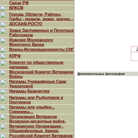
Связи РФ
ВЛКСМ
Города, Области, Районы,
Гербы - медали, знаки, значки...
ДОСААФ-РОСТО
Знаки Заслуженных и Почетных
Работников
Изделия Московского
Монетного Двора
Воины-Интернационалисты СНГ
КПРФ
Комитет по общественным
наградам.
Московский Комитет Ветеранов
Дополнительные фотографии
Войны
Награды Учреждённые Сажи
Умалатовой
Награды Казачества
Награды для Рыболовов и
Охотников
Награды для улыбки...
Сувениры...
Организация Ветеранов
Воздушно-десантных войск.
Ветеранские Организации .
Общевойсковые. Армия.
Российский Комитет Ветеранов