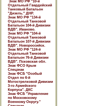
Знак МО РФ "10-й
Отдельный Гвардейский
Танковый Батальон
"Дизель." ДНР.
Знак МО РФ "134-й
Отдельный Танковой
Батальон 104-й Дивизии
ВДВ". Иваново.
Знак МО РФ "104-й
Отдельный Танковой
Батальон 107-й Дивизии
ВДВ". Новороссийск.
Знак МО РФ "124-й
Отдельный Танковой
Батальон 76-й Дивизии
ВДВ". Псковская обл.
Знак ФСО Крым
Спецзнак
Знак ФСБ "Особый
Отдел по 6-й
Мотострелковой Дивизии
3-го Армейского
Корпуса". ДКС
Знак ФСБ "Управление
по Московскому
Военному Округу."
Спецзнак.