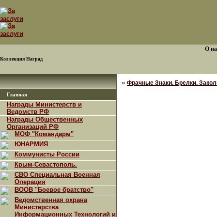
О на
Коллекция Наград
»
Фрачные Знаки. Брелки. Закол
Главная
Награды Министерств и
Ведомств РФ
Награды Общественных
Организаций РФ
МОФ "Командарм"
ЮНАРМИЯ
Коммунисты России
Крым-Севастополь.
СВО Специальная Военная
Операция
ВООВ "Боевое братство"
Ведомственная охрана
Министерства
Информационных Технологий и