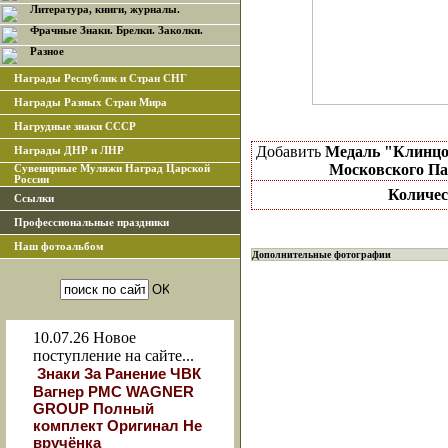
Литература, книги, журналы.
Фрачные Знаки. Брелки. Заколки.
Разное
Награды Республик и Стран СНГ
Награды Разных Стран Мира
Нагрудные знаки СССР
Добавить
Медаль "Клинцо
Награды ДНР и ЛНР
Московского Па
Сувенирные Муляжи Наград Царской
России
Количес
Ссылки
Профессиональные праздники
Наш фотоальбом
Дополнительные фотографии
10.07.26
Новое
поступление на сайте...
Знаки За Ранение ЧВК
Вагнер РМС WAGNER
GROUP Полный
комплект Оригинал Не
вручёнка