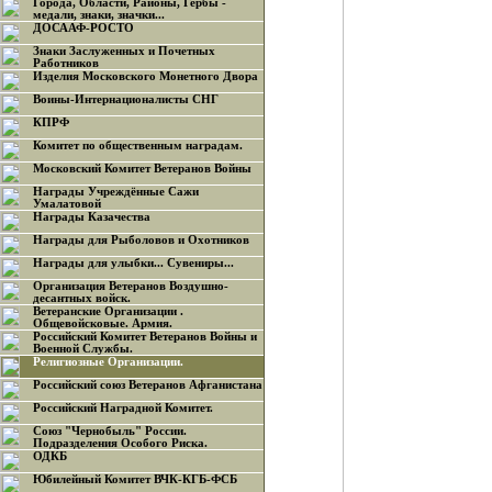
Города, Области, Районы, Гербы -
медали, знаки, значки...
ДОСААФ-РОСТО
Знаки Заслуженных и Почетных
Работников
Изделия Московского Монетного Двора
Воины-Интернационалисты СНГ
КПРФ
Комитет по общественным наградам.
Московский Комитет Ветеранов Войны
Награды Учреждённые Сажи
Умалатовой
Награды Казачества
Награды для Рыболовов и Охотников
Награды для улыбки... Сувениры...
Организация Ветеранов Воздушно-
десантных войск.
Ветеранские Организации .
Общевойсковые. Армия.
Российский Комитет Ветеранов Войны и
Военной Службы.
Религиозные Организации.
Российский союз Ветеранов Афганистана
Российский Наградной Комитет.
Союз "Чернобыль" России.
Подразделения Особого Риска.
ОДКБ
Юбилейный Комитет ВЧК-КГБ-ФСБ