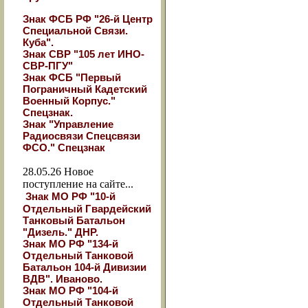
Знак ФСБ РФ "26-й Центр
Специальной Связи.
Куба".
Знак СВР "105 лет ИНО-
СВР-ПГУ"
Знак ФСБ "Первый
Пограничный Кадетский
Военный Корпус."
Спецзнак.
Знак "Управление
Радиосвязи Спецсвязи
ФСО." Спецзнак
28.05.26
Новое
поступление на сайте...
Знак МО РФ "10-й
Отдельный Гвардейский
Танковый Батальон
"Дизель." ДНР.
Знак МО РФ "134-й
Отдельный Танковой
Батальон 104-й Дивизии
ВДВ". Иваново.
Знак МО РФ "104-й
Отдельный Танковой