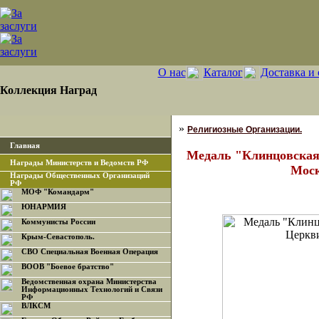
О нас
Каталог
Доставка и 
Коллекция Наград
»
Религиозные Организации.
Главная
Медаль "Клинцовская
Награды Министерств и Ведомств РФ
Моск
Награды Общественных Организаций
РФ
МОФ "Командарм"
ЮНАРМИЯ
Коммунисты России
Крым-Севастополь.
СВО Специальная Военная Операция
ВООВ "Боевое братство"
Ведомственная охрана Министерства
Информационных Технологий и Связи
РФ
ВЛКСМ