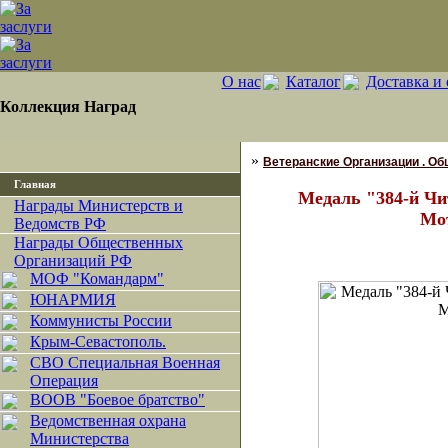
О нас
Каталог
Доставка и 
Коллекция Наград
»
Ветеранские Организации . О
Главная
Медаль "384-й Ч
Награды Министерств и
Мо
Ведомств РФ
Награды Общественных
Организаций РФ
МОФ "Командарм"
ЮНАРМИЯ
Коммунисты России
Крым-Севастополь.
СВО Специальная Военная
Операция
ВООВ "Боевое братство"
Ведомственная охрана
Министерства