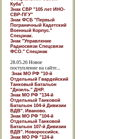
Куба".
Знак СВР "105 лет ИНО-
СВР-ПГУ"
Знак ФСБ "Первый
Пограничный Кадетский
Военный Корпус."
Спецзнак.
Знак "Управление
Радиосвязи Спецсвязи
ФСО." Спецзнак
28.05.26
Новое
поступление на сайте...
Знак МО РФ "10-й
Отдельный Гвардейский
Танковый Батальон
"Дизель." ДНР.
Знак МО РФ "134-й
Отдельный Танковой
Батальон 104-й Дивизии
ВДВ". Иваново.
Знак МО РФ "104-й
Отдельный Танковой
Батальон 107-й Дивизии
ВДВ". Новороссийск.
Знак МО РФ "124-й