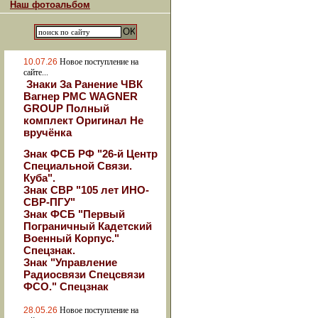
Наш фотоальбом
10.07.26
Новое поступление на
сайте...
Знаки За Ранение ЧВК
Вагнер РМС WAGNER
GROUP Полный
комплект Оригинал Не
вручёнка
Знак ФСБ РФ "26-й Центр
Специальной Связи.
Куба".
Знак СВР "105 лет ИНО-
СВР-ПГУ"
Знак ФСБ "Первый
Пограничный Кадетский
Военный Корпус."
Спецзнак.
Знак "Управление
Радиосвязи Спецсвязи
ФСО." Спецзнак
28.05.26
Новое поступление на