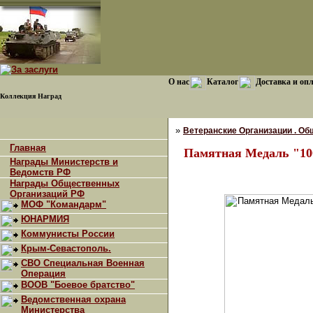
О нас
Каталог
Доставка и оп
Коллекция Наград
»
Ветеранские Организации . Об
Главная
Памятная Медаль "10
Награды Министерств и
Ведомств РФ
Награды Общественных
Организаций РФ
МОФ "Командарм"
ЮНАРМИЯ
Коммунисты России
Крым-Севастополь.
СВО Специальная Военная
Операция
ВООВ "Боевое братство"
Ведомственная охрана
Министерства