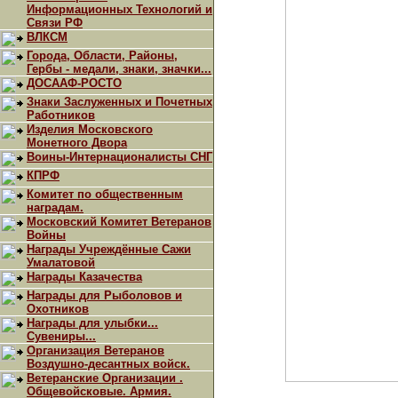
Информационных Технологий и
Связи РФ
ВЛКСМ
Города, Области, Районы,
Гербы - медали, знаки, значки...
ДОСААФ-РОСТО
Знаки Заслуженных и Почетных
Работников
Изделия Московского
Монетного Двора
Воины-Интернационалисты СНГ
КПРФ
Комитет по общественным
наградам.
Московский Комитет Ветеранов
Войны
Награды Учреждённые Сажи
Умалатовой
Награды Казачества
Награды для Рыболовов и
Охотников
Награды для улыбки...
Сувениры...
Организация Ветеранов
Воздушно-десантных войск.
Ветеранские Организации .
Общевойсковые. Армия.