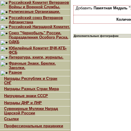
Российский Комитет Ветеранов
Войны и Военной Службы.
Добавить
Памятная Медаль "
Религиозные Организации.
Российский союз Ветеранов
Количе
Афганистана
Российский Наградной Комитет.
Союз "Чернобыль" России.
Дополнительные фотографии
Подразделения Особого Риска.
ОДКБ
Юбилейный Комитет ВЧК-КГБ-
ФСБ
Литература, книги, журналы.
Фрачные Знаки. Брелки.
Заколки.
Разное
Награды Республик и Стран
СНГ
Награды Разных Стран Мира
Нагрудные знаки СССР
Награды ДНР и ЛНР
Сувенирные Муляжи Наград
Царской России
Ссылки
Профессиональные праздники