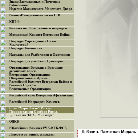
Знаки Заслуженных и Почетных
Работников
Изделия Московского Монетного Двора
Воины-Интернационалисты СНГ
КПРФ
Комитет по общественным наградам.
Московский Комитет Ветеранов Войны
Награды Учреждённые Сажи
Умалатовой
Награды Казачества
Награды для Рыболовов и Охотников
Награды для улыбки... Сувениры...
Организация Ветеранов Воздушно-
десантных войск.
Ветеранские Организации .
Общевойсковые. Армия.
Российский Комитет Ветеранов Войны и
Военной Службы.
Религиозные Организации.
Российский союз Ветеранов Афганистана
Российский Наградной Комитет.
Союз "Чернобыль" России.
Подразделения Особого Риска.
»
Тема по ЧАЭС. Минэнерго.
ОДКБ
Юбилейный Комитет ВЧК-КГБ-ФСБ
Добавить
Памятная Медаль 
Литература, книги, журналы.