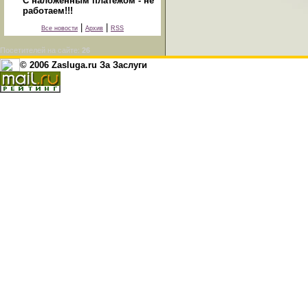
С наложенным платежом - не
работаем!!!
|
|
Все новости
Архив
RSS
Посетителей на сайте:
26
© 2006 Zasluga.ru За Заслуги