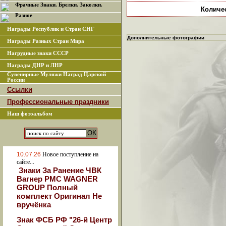
Фрачные Знаки. Брелки. Заколки.
Количе
Разное
Награды Республик и Стран СНГ
Дополнительные фотографии
Награды Разных Стран Мира
Нагрудные знаки СССР
Награды ДНР и ЛНР
Сувенирные Муляжи Наград Царской
России
Ссылки
Профессиональные праздники
Наш фотоальбом
10.07.26
Новое поступление на
сайте...
Знаки За Ранение ЧВК
Вагнер РМС WAGNER
GROUP Полный
комплект Оригинал Не
вручёнка
Знак ФСБ РФ "26-й Центр