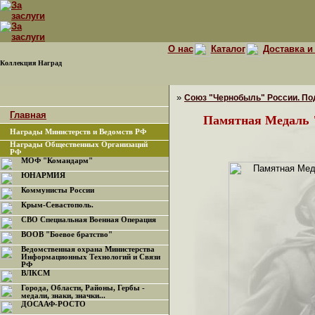
О нас
Каталог
Доставка и
Коллекция Наград
»
Союз "Чернобыль" России. По
Главная
Памятная Медаль "
Награды Министерств и Ведомств РФ
Награды Общественных Организаций
РФ
МОФ "Командарм"
ЮНАРМИЯ
Коммунисты России
Крым-Севастополь.
СВО Специальная Военная Операция
ВООВ "Боевое братство"
Ведомственная охрана Министерства
Информационных Технологий и Связи
РФ
ВЛКСМ
Города, Области, Районы, Гербы -
медали, знаки, значки...
ДОСААФ-РОСТО