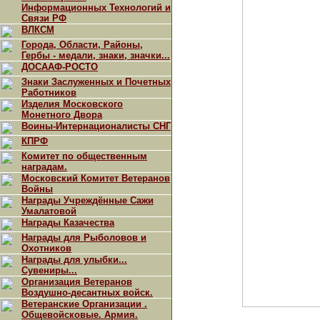
Информационных Технологий и
Связи РФ
ВЛКСМ
Города, Области, Районы,
Гербы - медали, знаки, значки...
ДОСААФ-РОСТО
Знаки Заслуженных и Почетных
Работников
Изделия Московского
Монетного Двора
Воины-Интернационалисты СНГ
КПРФ
Комитет по общественным
наградам.
Московский Комитет Ветеранов
Войны
Награды Учреждённые Сажи
Умалатовой
Награды Казачества
Награды для Рыболовов и
Охотников
Награды для улыбки...
Сувениры...
Организация Ветеранов
Воздушно-десантных войск.
Ветеранские Организации .
Общевойсковые. Армия.