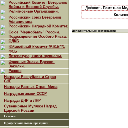
Российский Комитет Ветеранов
Войны и Военной Службы.
Добавить
Памятная Ме
Религиозные Организации.
Количе
Российский союз Ветеранов
Афганистана
Российский Наградной Комитет.
Дополнительные фотографии
Союз "Чернобыль" России.
Подразделения Особого Риска.
ОДКБ
Юбилейный Комитет ВЧК-КГБ-
ФСБ
Литература, книги, журналы.
Фрачные Знаки. Брелки.
Заколки.
Разное
Награды Республик и Стран
СНГ
Награды Разных Стран Мира
Нагрудные знаки СССР
Награды ДНР и ЛНР
Сувенирные Муляжи Наград
Царской России
Ссылки
Профессиональные праздники