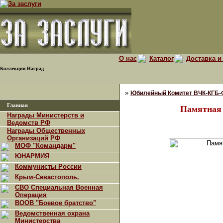
О нас
Каталог
Доставка и
Коллекция Наград
»
Юбилейный Комитет ВЧК-КГБ
Главная
Памятная
Награды Министерств и
Ведомств РФ
Награды Общественных
Организаций РФ
МОФ "Командарм"
ЮНАРМИЯ
Коммунисты России
Крым-Севастополь.
СВО Специальная Военная
Операция
ВООВ "Боевое братство"
Ведомственная охрана
Министерства