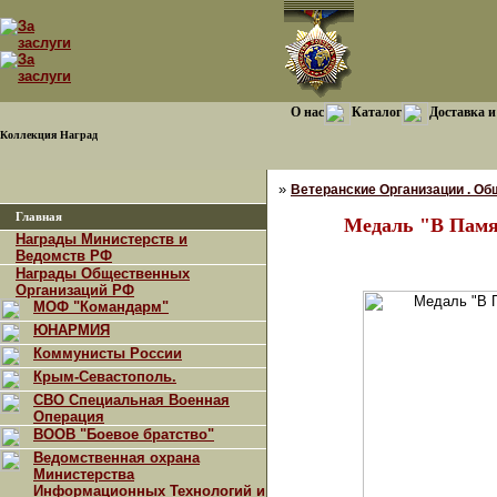
О нас
Каталог
Доставка и
Коллекция Наград
»
Ветеранские Организации . Об
Главная
Медаль "В Памя
Награды Министерств и
Ведомств РФ
Награды Общественных
Организаций РФ
МОФ "Командарм"
ЮНАРМИЯ
Коммунисты России
Крым-Севастополь.
СВО Специальная Военная
Операция
ВООВ "Боевое братство"
Ведомственная охрана
Министерства
Информационных Технологий и