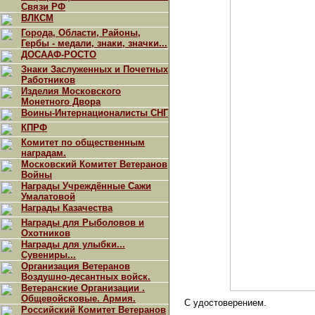
Связи РФ
ВЛКСМ
Города, Области, Районы,
Гербы - медали, знаки, значки...
ДОСААФ-РОСТО
Знаки Заслуженных и Почетных
Работников
Изделия Московского
Монетного Двора
Воины-Интернационалисты СНГ
КПРФ
Комитет по общественным
наградам.
Московский Комитет Ветеранов
Войны
Награды Учреждённые Сажи
Умалатовой
Награды Казачества
Награды для Рыболовов и
Охотников
Награды для улыбки...
Сувениры...
Организация Ветеранов
Воздушно-десантных войск.
Ветеранские Организации .
Общевойсковые. Армия.
С удостоверением.
Российский Комитет Ветеранов