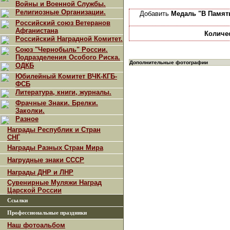
Войны и Военной Службы.
Религиозные Организации.
Добавить
Медаль "В Память
Российский союз Ветеранов
Афганистана
Количе
Российский Наградной Комитет.
Союз "Чернобыль" России.
Подразделения Особого Риска.
Дополнительные фотографии
ОДКБ
Юбилейный Комитет ВЧК-КГБ-
ФСБ
Литература, книги, журналы.
Фрачные Знаки. Брелки.
Заколки.
Разное
Награды Республик и Стран
СНГ
Награды Разных Стран Мира
Нагрудные знаки СССР
Награды ДНР и ЛНР
Сувенирные Муляжи Наград
Царской России
Ссылки
Профессиональные праздники
Наш фотоальбом