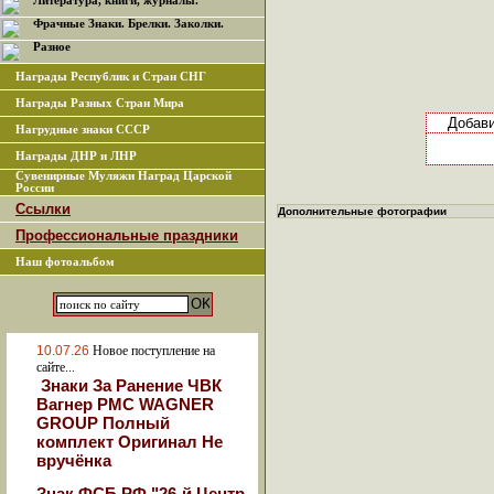
Литература, книги, журналы.
Фрачные Знаки. Брелки. Заколки.
Разное
Награды Республик и Стран СНГ
Награды Разных Стран Мира
Добав
Нагрудные знаки СССР
Награды ДНР и ЛНР
Сувенирные Муляжи Наград Царской
России
Ссылки
Дополнительные фотографии
Профессиональные праздники
Наш фотоальбом
10.07.26
Новое поступление на
сайте...
Знаки За Ранение ЧВК
Вагнер РМС WAGNER
GROUP Полный
комплект Оригинал Не
вручёнка
Знак ФСБ РФ "26-й Центр