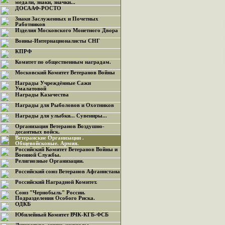
медали, знаки, значки...
ДОСААФ-РОСТО
Знаки Заслуженных и Почетных
Работников
Изделия Московского Монетного Двора
Воины-Интернационалисты СНГ
КПРФ
Комитет по общественным наградам.
Московский Комитет Ветеранов Войны
Награды Учреждённые Сажи
Умалатовой
Награды Казачества
Награды для Рыболовов и Охотников
Награды для улыбки... Сувениры...
Организация Ветеранов Воздушно-
десантных войск.
Ветеранские Организации .
Общевойсковые. Армия.
Российский Комитет Ветеранов Войны и
Военной Службы.
Религиозные Организации.
Российский союз Ветеранов Афганистана
Российский Наградной Комитет.
Союз "Чернобыль" России.
Подразделения Особого Риска.
ОДКБ
Юбилейный Комитет ВЧК-КГБ-ФСБ