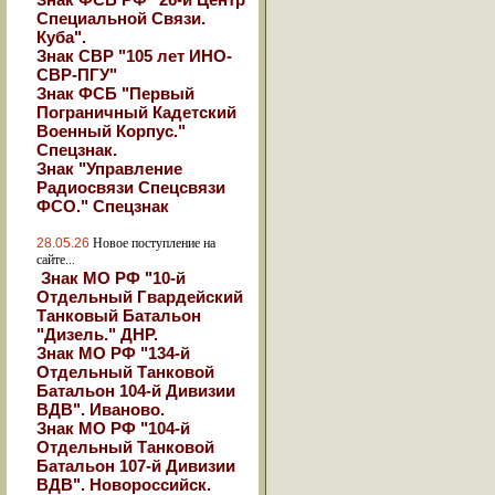
Специальной Связи.
Куба".
Знак СВР "105 лет ИНО-
СВР-ПГУ"
Знак ФСБ "Первый
Пограничный Кадетский
Военный Корпус."
Спецзнак.
Знак "Управление
Радиосвязи Спецсвязи
ФСО." Спецзнак
28.05.26
Новое поступление на
сайте...
Знак МО РФ "10-й
Отдельный Гвардейский
Танковый Батальон
"Дизель." ДНР.
Знак МО РФ "134-й
Отдельный Танковой
Батальон 104-й Дивизии
ВДВ". Иваново.
Знак МО РФ "104-й
Отдельный Танковой
Батальон 107-й Дивизии
ВДВ". Новороссийск.