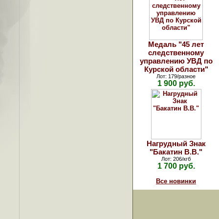
Медаль "45 лет
следственному
управлению УВД по
Курской области"
Лот: 179/разное
1 900 руб.
Нагрудный Знак
"Бакатин В.В."
Лот: 206/кгб
1 700 руб.
Все новинки