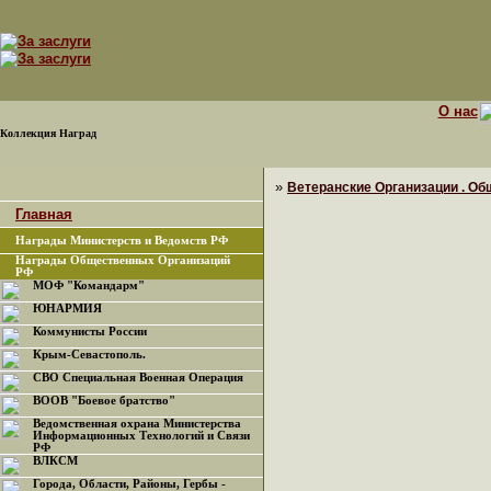
О нас
Коллекция Наград
»
Ветеранские Организации . Об
Главная
Награды Министерств и Ведомств РФ
Награды Общественных Организаций
РФ
МОФ "Командарм"
ЮНАРМИЯ
Коммунисты России
Крым-Севастополь.
СВО Специальная Военная Операция
ВООВ "Боевое братство"
Ведомственная охрана Министерства
Информационных Технологий и Связи
РФ
ВЛКСМ
Города, Области, Районы, Гербы -