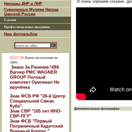
В очень хорошем сохране. До
Награды ДНР и ЛНР
Сувенирные Муляжи Наград
Царской России
Ссылки
Профессиональные праздники
Наш фотоальбом
10.07.26
Новое поступление на
сайте...
Знаки За Ранение ЧВК
Вагнер РМС WAGNER
GROUP Полный
комплект Оригинал Не
вручёнка
Знак ФСБ РФ "26-й Центр
Специальной Связи.
Куба".
Дополнительные фотографии
Знак СВР "105 лет ИНО-
СВР-ПГУ"
Знак ФСБ "Первый
Пограничный Кадетский
Военный Корпус."