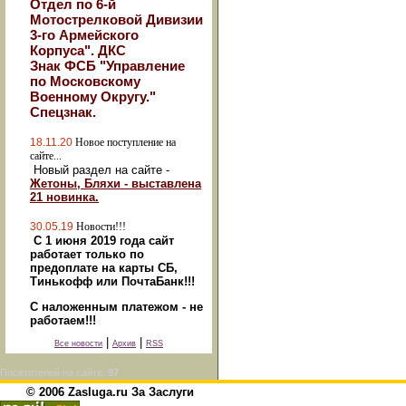
Отдел по 6-й
Мотострелковой Дивизии
3-го Армейского
Корпуса". ДКС
Знак ФСБ "Управление
по Московскому
Военному Округу."
Спецзнак.
18.11.20
Новое поступление на
сайте...
Новый раздел на сайте -
Жетоны, Бляхи - выставлена
21 новинка.
30.05.19
Новости!!!
С 1 июня 2019 года сайт
работает только по
предоплате на карты СБ,
Тинькофф или ПочтаБанк!!!
С наложенным платежом - не
работаем!!!
|
|
Все новости
Архив
RSS
Посетителей на сайте:
97
© 2006 Zasluga.ru За Заслуги