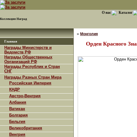
О нас
Каталог
Коллекция Наград
»
Монголия
Главная
Орден Красного Зна
Награды Министерств и
Ведомств РФ
Награды Общественных
Организаций РФ
Награды Республик и Стран
СНГ
Награды Разных Стран Мира
Российская Империя
КНДР
Австро-Венгрия
Албания
Ватикан
Болгария
Бельгия
Великобритания
Венгрия