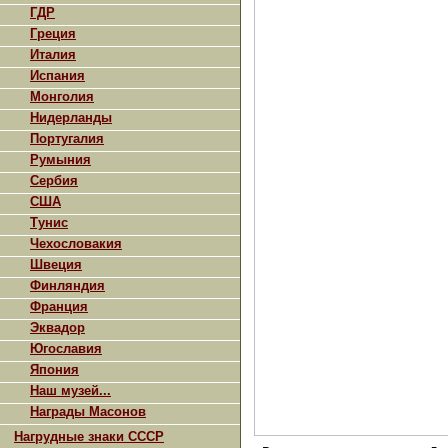
ГДР
Греция
Италия
Испания
Монголия
Нидерланды
Португалия
Румыния
Сербия
США
Тунис
Чехословакия
Швеция
Финляндия
Франция
Эквадор
Югославия
Япония
Наш музей...
Награды Масонов
Нагрудные знаки СССР