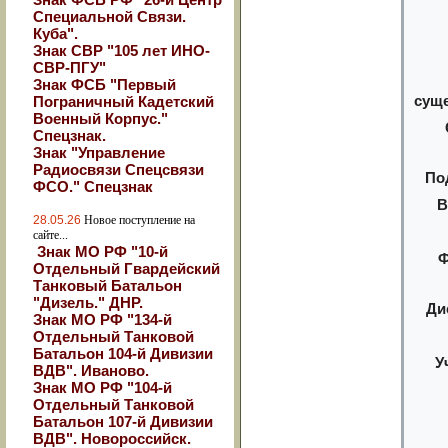
Специальной Связи.
Куба".
Знак СВР "105 лет ИНО-
СВР-ПГУ"
Знак ФСБ "Первый
сущ
Пограничный Кадетский
Военный Корпус."
Спецзнак.
Знак "Управление
Радиосвязи Спецсвязи
По
ФСО." Спецзнак
В
28.05.26
Новое поступление на
сайте...
Знак МО РФ "10-й
Ф
Отдельный Гвардейский
Танковый Батальон
"Дизель." ДНР.
Ди
Знак МО РФ "134-й
Отдельный Танковой
Батальон 104-й Дивизии
У
ВДВ". Иваново.
Знак МО РФ "104-й
Отдельный Танковой
Батальон 107-й Дивизии
ВДВ". Новороссийск.