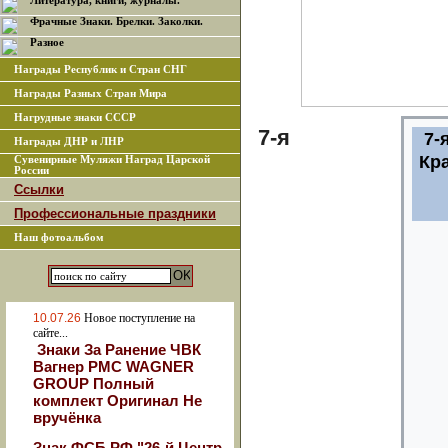
Литература, книги, журналы.
Фрачные Знаки. Брелки. Заколки.
Разное
Награды Республик и Стран СНГ
Награды Разных Стран Мира
Нагрудные знаки СССР
7-я
7-
Награды ДНР и ЛНР
Кр
Сувенирные Муляжи Наград Царской
России
Ссылки
Профессиональные праздники
Наш фотоальбом
10.07.26
Новое поступление на
сайте...
Знаки За Ранение ЧВК
Вагнер РМС WAGNER
GROUP Полный
комплект Оригинал Не
вручёнка
Знак ФСБ РФ "26-й Центр