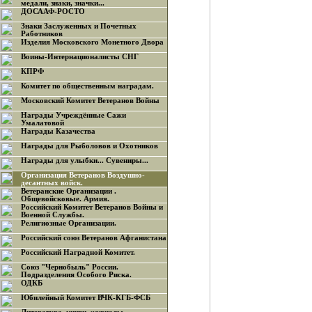
медали, знаки, значки...
ДОСААФ-РОСТО
Знаки Заслуженных и Почетных
Работников
Изделия Московского Монетного Двора
Воины-Интернационалисты СНГ
КПРФ
Комитет по общественным наградам.
Московский Комитет Ветеранов Войны
Награды Учреждённые Сажи
Умалатовой
Награды Казачества
Награды для Рыболовов и Охотников
Награды для улыбки... Сувениры...
Организация Ветеранов Воздушно-
десантных войск.
Ветеранские Организации .
Общевойсковые. Армия.
Российский Комитет Ветеранов Войны и
Военной Службы.
Религиозные Организации.
Российский союз Ветеранов Афганистана
Российский Наградной Комитет.
Союз "Чернобыль" России.
Подразделения Особого Риска.
ОДКБ
Юбилейный Комитет ВЧК-КГБ-ФСБ