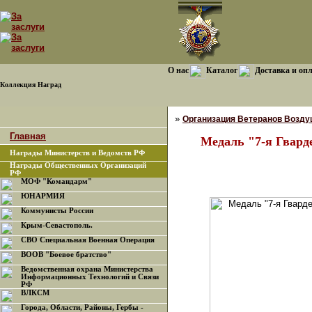
О нас
Каталог
Доставка и оп
Коллекция Наград
»
Организация Ветеранов Возду
Главная
Медаль "7-я Гвард
Награды Министерств и Ведомств РФ
Награды Общественных Организаций
РФ
МОФ "Командарм"
ЮНАРМИЯ
Коммунисты России
Крым-Севастополь.
СВО Специальная Военная Операция
ВООВ "Боевое братство"
Ведомственная охрана Министерства
Информационных Технологий и Связи
РФ
ВЛКСМ
Города, Области, Районы, Гербы -