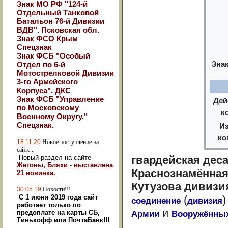
Знак МО РФ "124-й
Отдельный Танковой
Батальон 76-й Дивизии
ВДВ". Псковская обл.
Знак ФСО Крым
Спецзнак
Знак ФСБ "Особый
Зна
Отдел по 6-й
Мотострелковой Дивизии
3-го Армейского
Корпуса". ДКС
Знак ФСБ "Управление
Дей
по Московскому
к
Военному Округу."
Спецзнак.
И
ко
18.11.20
Новое поступление на
сайте...
гвардейская дес
Новый раздел на сайте -
Жетоны, Бляхи - выставлена
Краснознамённая
21 новинка.
Кутузова дивизия
30.05.19
Новости!!!
(
С 1 июня 2019 года сайт
соединение
дивизия
работает только по
и
предоплате на карты СБ,
Армии
Вооружённых
Тинькофф или ПочтаБанк!!!