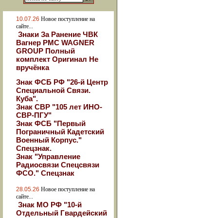
10.07.26
Новое поступление на
сайте...
Знаки За Ранение ЧВК
Вагнер РМС WAGNER
GROUP Полный
комплект Оригинал Не
вручёнка
Знак ФСБ РФ "26-й Центр
Специальной Связи.
Куба".
Знак СВР "105 лет ИНО-
СВР-ПГУ"
Знак ФСБ "Первый
Пограничный Кадетский
Военный Корпус."
Спецзнак.
Знак "Управление
Радиосвязи Спецсвязи
ФСО." Спецзнак
28.05.26
Новое поступление на
сайте...
Знак МО РФ "10-й
Отдельный Гвардейский