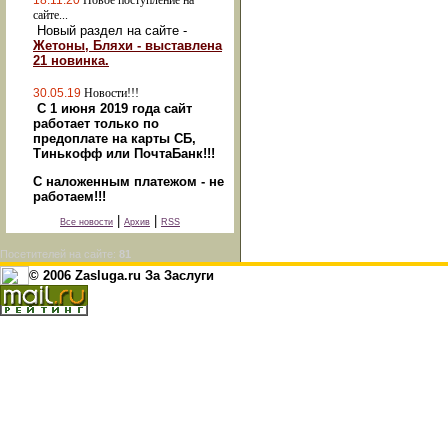
18.11.20
Новое поступление на
сайте...
Новый раздел на сайте -
Жетоны, Бляхи - выставлена
21 новинка.
30.05.19
Новости!!!
С 1 июня 2019 года сайт
работает только по
предоплате на карты СБ,
Тинькофф или ПочтаБанк!!!
С наложенным платежом - не
работаем!!!
|
|
Все новости
Архив
RSS
Посетителей на сайте:
81
© 2006 Zasluga.ru За Заслуги