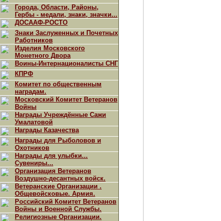
Города, Области, Районы,
Гербы - медали, знаки, значки...
ДОСААФ-РОСТО
Знаки Заслуженных и Почетных
Работников
Изделия Московского
Монетного Двора
Воины-Интернационалисты СНГ
КПРФ
Комитет по общественным
наградам.
Московский Комитет Ветеранов
Войны
Награды Учреждённые Сажи
Умалатовой
Награды Казачества
Награды для Рыболовов и
Охотников
Награды для улыбки...
Сувениры...
Организация Ветеранов
Воздушно-десантных войск.
Ветеранские Организации .
Общевойсковые. Армия.
Российский Комитет Ветеранов
Войны и Военной Службы.
Религиозные Организации.