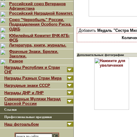
Российский союз Ветеранов
Афганистана
Российский Наградной Комитет.
Союз "Чернобыль" России.
Подразделения Особого Риска.
ОДКБ
Добавить
Медаль "Сестра Ми
Юбилейный Комитет ВЧК-КГБ-
Количе
ФСБ
Литература, книги, журналы.
Фрачные Знаки. Брелки.
Дополнительные фотографии
Заколки.
Разное
Награды Республик и Стран
СНГ
Награды Разных Стран Мира
Нагрудные знаки СССР
Награды ДНР и ЛНР
Сувенирные Муляжи Наград
Царской России
Ссылки
Профессиональные праздники
Наш фотоальбом