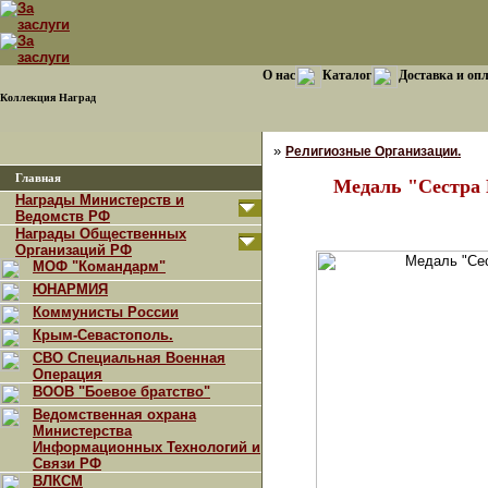
О нас
Каталог
Доставка и оп
Коллекция Наград
»
Религиозные Организации.
Главная
Медаль "Сестра 
Награды Министерств и
Ведомств РФ
Награды Общественных
Организаций РФ
МОФ "Командарм"
ЮНАРМИЯ
Коммунисты России
Крым-Севастополь.
СВО Специальная Военная
Операция
ВООВ "Боевое братство"
Ведомственная охрана
Министерства
Информационных Технологий и
Связи РФ
ВЛКСМ