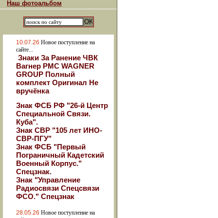
Наш фотоальбом
10.07.26
Новое поступление на
сайте...
Знаки За Ранение ЧВК
Вагнер РМС WAGNER
GROUP Полный
комплект Оригинал Не
вручёнка
Знак ФСБ РФ "26-й Центр
Специальной Связи.
Куба".
Знак СВР "105 лет ИНО-
СВР-ПГУ"
Знак ФСБ "Первый
Пограничный Кадетский
Военный Корпус."
Спецзнак.
Знак "Управление
Радиосвязи Спецсвязи
ФСО." Спецзнак
28.05.26
Новое поступление на