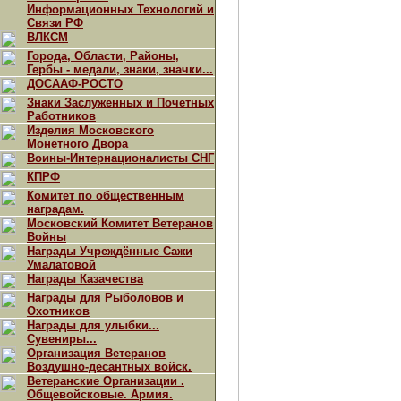
Информационных Технологий и
Связи РФ
ВЛКСМ
Города, Области, Районы,
Гербы - медали, знаки, значки...
ДОСААФ-РОСТО
Знаки Заслуженных и Почетных
Работников
Изделия Московского
Монетного Двора
Воины-Интернационалисты СНГ
КПРФ
Комитет по общественным
наградам.
Московский Комитет Ветеранов
Войны
Награды Учреждённые Сажи
Умалатовой
Награды Казачества
Награды для Рыболовов и
Охотников
Награды для улыбки...
Сувениры...
Организация Ветеранов
Воздушно-десантных войск.
Ветеранские Организации .
Общевойсковые. Армия.