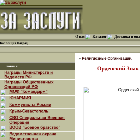
О нас
Каталог
Доставка и оп
Коллекция Наград
»
Религиозные Организации.
Главная
Орденский Знак
Награды Министерств и
Ведомств РФ
Награды Общественных
Организаций РФ
МОФ "Командарм"
ЮНАРМИЯ
Коммунисты России
Крым-Севастополь.
СВО Специальная Военная
Операция
ВООВ "Боевое братство"
Ведомственная охрана
Министерства