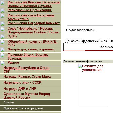
Российский Комитет Ветеранов
Войны и Военной Службы.
Религиозные Организации.
Российский союз Ветеранов
Афганистана
Российский Наградной Комитет.
Союз "Чернобыль" России.
С удостоверением.
Подразделения Особого Риска.
ОДКБ
Добавить
Орденский Знак "П
Юбилейный Комитет ВЧК-КГБ-
ФСБ
Количе
Литература, книги, журналы.
Фрачные Знаки. Брелки.
Заколки.
Дополнительные фотографии
Разное
Награды Республик и Стран
СНГ
Награды Разных Стран Мира
Нагрудные знаки СССР
Награды ДНР и ЛНР
Сувенирные Муляжи Наград
Царской России
Ссылки
Профессиональные праздники