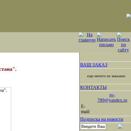
ВАШ ЗАКАЗ
стана".
еще ничего не заказано
КОНТАКТЫ
sv-
789@yandex.ru
E-
mail:
Подписка на новости