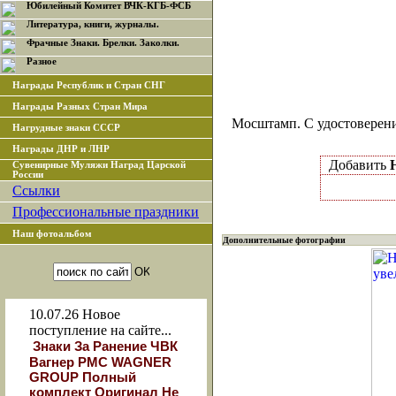
Юбилейный Комитет ВЧК-КГБ-ФСБ
Литература, книги, журналы.
Фрачные Знаки. Брелки. Заколки.
Разное
Награды Республик и Стран СНГ
Награды Разных Стран Мира
Мосштамп. С удостоверен
Нагрудные знаки СССР
Награды ДНР и ЛНР
Добавить
Сувенирные Муляжи Наград Царской
России
Ссылки
Профессиональные праздники
Наш фотоальбом
Дополнительные фотографии
10.07.26
Новое
поступление на сайте...
Знаки За Ранение ЧВК
Вагнер РМС WAGNER
GROUP Полный
комплект Оригинал Не