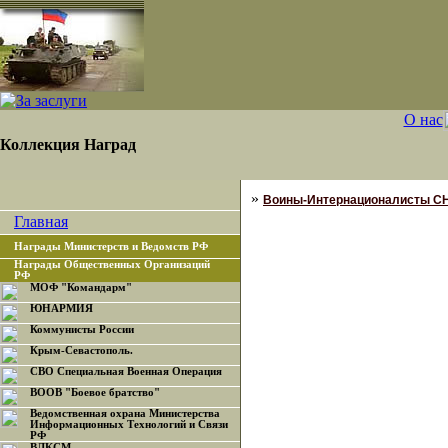
О нас
Коллекция Наград
»
Воины-Интернационалисты С
Главная
Награды Министерств и Ведомств РФ
Награды Общественных Организаций
РФ
МОФ "Командарм"
ЮНАРМИЯ
Коммунисты России
Крым-Севастополь.
СВО Специальная Военная Операция
ВООВ "Боевое братство"
Ведомственная охрана Министерства
Информационных Технологий и Связи
РФ
ВЛКСМ