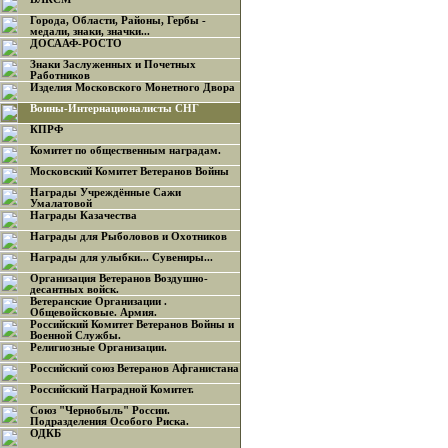
Города, Области, Районы, Гербы -
медали, знаки, значки...
ДОСААФ-РОСТО
Знаки Заслуженных и Почетных
Работников
Изделия Московского Монетного Двора
Воины-Интернационалисты СНГ
КПРФ
Комитет по общественным наградам.
Московский Комитет Ветеранов Войны
Награды Учреждённые Сажи
Умалатовой
Награды Казачества
Награды для Рыболовов и Охотников
Награды для улыбки... Сувениры...
Организация Ветеранов Воздушно-
десантных войск.
Ветеранские Организации .
Общевойсковые. Армия.
Российский Комитет Ветеранов Войны и
Военной Службы.
Религиозные Организации.
Российский союз Ветеранов Афганистана
Российский Наградной Комитет.
Союз "Чернобыль" России.
Подразделения Особого Риска.
ОДКБ