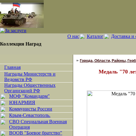
О нас
Каталог
Доставка и 
Коллекция Наград
»
Города, Области, Районы, Гербы
Главная
Медаль "70 ле
Награды Министерств и
Ведомств РФ
Награды Общественных
Организаций РФ
МОФ "Командарм"
ЮНАРМИЯ
Коммунисты России
Крым-Севастополь.
СВО Специальная Военная
Операция
ВООВ "Боевое братство"