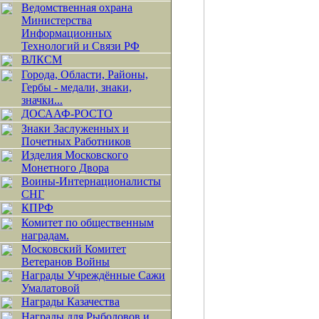
Ведомственная охрана
Министерства
Информационных
Технологий и Связи РФ
ВЛКСМ
Города, Области, Районы,
Гербы - медали, знаки,
значки...
ДОСААФ-РОСТО
Знаки Заслуженных и
Почетных Работников
Изделия Московского
Монетного Двора
Воины-Интернационалисты
СНГ
КПРФ
Комитет по общественным
наградам.
Московский Комитет
Ветеранов Войны
Награды Учреждённые Сажи
Умалатовой
Награды Казачества
Награды для Рыболовов и