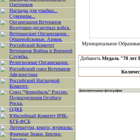
Охотников
Награды для улыбки...
Сувениры...
Организация Ветеранов
Воздушно-десантных войск.
Ветеранские Организации .
Общевойсковые. Армия.
Муниципальное Образован
Российский Комитет
Ветеранов Войны и Военной
Службы.
Добавить
Медаль "70 лет 
Религиозные Организации.
Российский союз Ветеранов
Количес
Афганистана
Российский Наградной
Комитет.
Дополнительные фотографии
Союз "Чернобыль" России.
Подразделения Особого
Риска.
ОДКБ
Юбилейный Комитет ВЧК-
КГБ-ФСБ
Литература, книги, журналы.
Фрачные Знаки. Брелки.
Заколки.