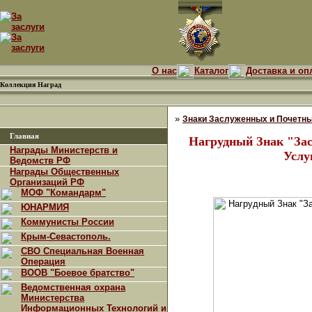
О нас
Каталог
Доставка и оп
Коллекция Наград
»
Знаки Заслуженных и Почетны
Главная
Нагрудный Знак "За
Награды Министерств и
Услу
Ведомств РФ
Награды Общественных
Организаций РФ
МОФ "Командарм"
ЮНАРМИЯ
Коммунисты России
Крым-Севастополь.
СВО Специальная Военная
Операция
ВООВ "Боевое братство"
Ведомственная охрана
Министерства
Информационных Технологий и