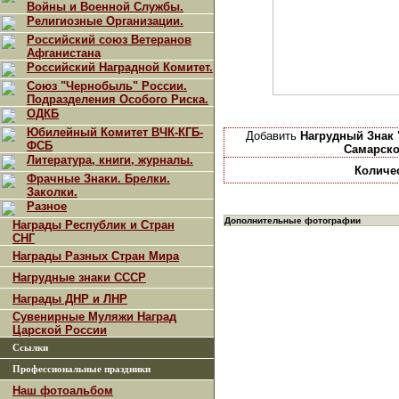
Войны и Военной Службы.
Религиозные Организации.
Российский союз Ветеранов
Афганистана
Российский Наградной Комитет.
Союз "Чернобыль" России.
Подразделения Особого Риска.
ОДКБ
Юбилейный Комитет ВЧК-КГБ-
Добавить
Нагрудный Знак 
ФСБ
Самарско
Литература, книги, журналы.
Количе
Фрачные Знаки. Брелки.
Заколки.
Разное
Дополнительные фотографии
Награды Республик и Стран
СНГ
Награды Разных Стран Мира
Нагрудные знаки СССР
Награды ДНР и ЛНР
Сувенирные Муляжи Наград
Царской России
Ссылки
Профессиональные праздники
Наш фотоальбом