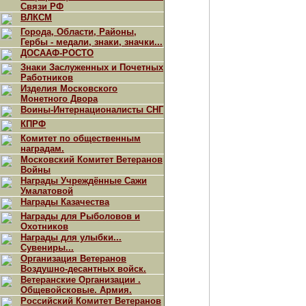
Связи РФ
ВЛКСМ
Города, Области, Районы,
Гербы - медали, знаки, значки...
ДОСААФ-РОСТО
Знаки Заслуженных и Почетных
Работников
Изделия Московского
Монетного Двора
Воины-Интернационалисты СНГ
КПРФ
Комитет по общественным
наградам.
Московский Комитет Ветеранов
Войны
Награды Учреждённые Сажи
Умалатовой
Награды Казачества
Награды для Рыболовов и
Охотников
Награды для улыбки...
Сувениры...
Организация Ветеранов
Воздушно-десантных войск.
Ветеранские Организации .
Общевойсковые. Армия.
Российский Комитет Ветеранов