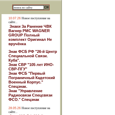
10.07.26
Новое поступление на
сайте...
Знаки За Ранение ЧВК
Вагнер РМС WAGNER
GROUP Полный
комплект Оригинал Не
вручёнка
Знак ФСБ РФ "26-й Центр
Специальной Связи.
Куба".
Знак СВР "105 лет ИНО-
СВР-ПГУ"
Знак ФСБ "Первый
Пограничный Кадетский
Военный Корпус."
Спецзнак.
Знак "Управление
Радиосвязи Спецсвязи
ФСО." Спецзнак
28.05.26
Новое поступление на
сайте...