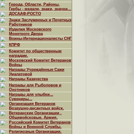
Города, Области, Районы,
Гербы - медали, знаки, значки...
ДОСААФ-РОСТО
Знаки Заслуженных и Почетных
Работников
Изделия Московского
Монетного Двора
Воины-Интернационалисты СНГ
КПРФ
Комитет по общественным
наградам.
Московский Комитет Ветеранов
Войны
Награды Учреждённые Сажи
Умалатовой
Награды Казачества
Награды для Рыболовов и
Охотников
Награды для улыбки...
Сувениры...
Организация Ветеранов
Воздушно-десантных войск.
Ветеранские Организации .
Общевойсковые. Армия.
Российский Комитет Ветеранов
Войны и Военной Службы.
Религиозные Организации.