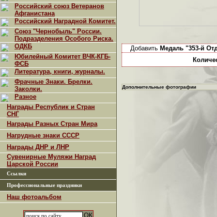
Российский союз Ветеранов
Афганистана
Российский Наградной Комитет.
Союз "Чернобыль" России.
Подразделения Особого Риска.
ОДКБ
Добавить
Медаль "353-й От
Юбилейный Комитет ВЧК-КГБ-
Количе
ФСБ
Литература, книги, журналы.
Фрачные Знаки. Брелки.
Дополнительные фотографии
Заколки.
Разное
Награды Республик и Стран
СНГ
Награды Разных Стран Мира
Нагрудные знаки СССР
Награды ДНР и ЛНР
Сувенирные Муляжи Наград
Царской России
Ссылки
Профессиональные праздники
Наш фотоальбом