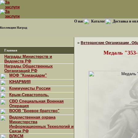
О нас
Каталог
Доставка и оп
Коллекция Наград
»
Ветеранские Организации . Об
Главная
Медаль "353-
Награды Министерств и
Ведомств РФ
Награды Общественных
Организаций РФ
МОФ "Командарм"
ЮНАРМИЯ
Коммунисты России
Крым-Севастополь.
СВО Специальная Военная
Операция
ВООВ "Боевое братство"
Ведомственная охрана
Министерства
Информационных Технологий и
Связи РФ
ВЛКСМ