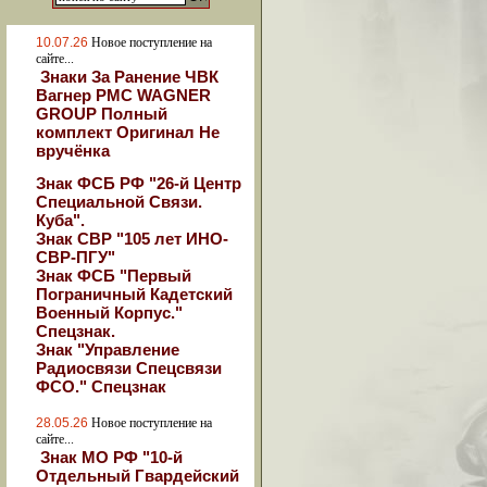
10.07.26
Новое поступление на
сайте...
Знаки За Ранение ЧВК
Вагнер РМС WAGNER
GROUP Полный
комплект Оригинал Не
вручёнка
Знак ФСБ РФ "26-й Центр
Специальной Связи.
Куба".
Знак СВР "105 лет ИНО-
СВР-ПГУ"
Знак ФСБ "Первый
Пограничный Кадетский
Военный Корпус."
Спецзнак.
Знак "Управление
Радиосвязи Спецсвязи
ФСО." Спецзнак
28.05.26
Новое поступление на
сайте...
Знак МО РФ "10-й
Отдельный Гвардейский