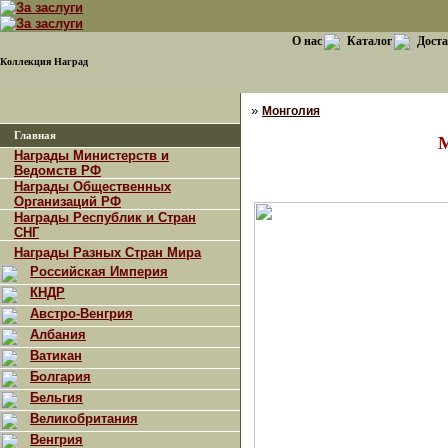
О нас
Каталог
Доста
Коллекция Наград
»
Монголия
Главная
Награды Министерств и
Ведомств РФ
Награды Общественных
Организаций РФ
Награды Республик и Стран
СНГ
Награды Разных Стран Мира
Российская Империя
КНДР
Австро-Венгрия
Албания
Ватикан
Болгария
Бельгия
Великобритания
Венгрия