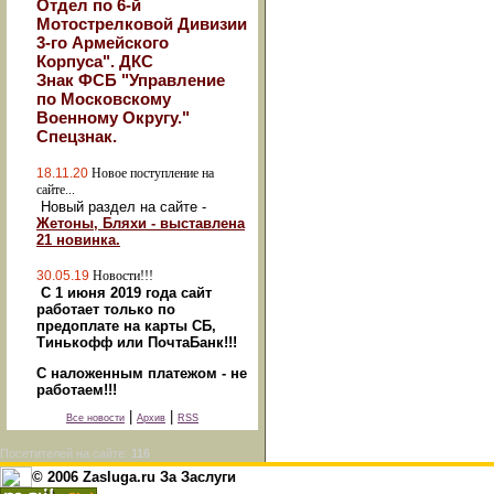
Отдел по 6-й
Мотострелковой Дивизии
3-го Армейского
Корпуса". ДКС
Знак ФСБ "Управление
по Московскому
Военному Округу."
Спецзнак.
18.11.20
Новое поступление на
сайте...
Новый раздел на сайте -
Жетоны, Бляхи - выставлена
21 новинка.
30.05.19
Новости!!!
С 1 июня 2019 года сайт
работает только по
предоплате на карты СБ,
Тинькофф или ПочтаБанк!!!
С наложенным платежом - не
работаем!!!
|
|
Все новости
Архив
RSS
Посетителей на сайте:
116
© 2006 Zasluga.ru За Заслуги