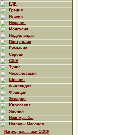
ГДР
Греция
Италия
Испания
Монголия
Нидерланды
Португалия
Румыния
Сербия
США
Тунис
Чехословакия
Швеция
Финляндия
Франция
Эквадор
Югославия
Япония
Наш музей...
Награды Масонов
Нагрудные знаки СССР