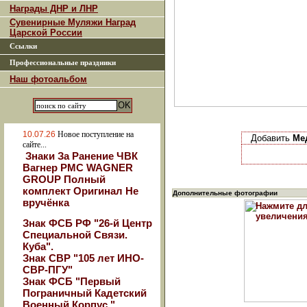
Награды ДНР и ЛНР
Сувенирные Муляжи Наград
Царской России
Ссылки
Профессиональные праздники
Наш фотоальбом
10.07.26
Новое поступление на
Добавить
Ме
сайте...
Знаки За Ранение ЧВК
Вагнер РМС WAGNER
GROUP Полный
комплект Оригинал Не
Дополнительные фотографии
вручёнка
Знак ФСБ РФ "26-й Центр
Специальной Связи.
Куба".
Знак СВР "105 лет ИНО-
СВР-ПГУ"
Знак ФСБ "Первый
Пограничный Кадетский
Военный Корпус."