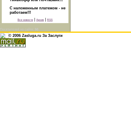
С наложенным платежом - не
работаем!!!
|
|
Все новости
Архив
RSS
Посетителей на сайте:
50
© 2006 Zasluga.ru За Заслуги