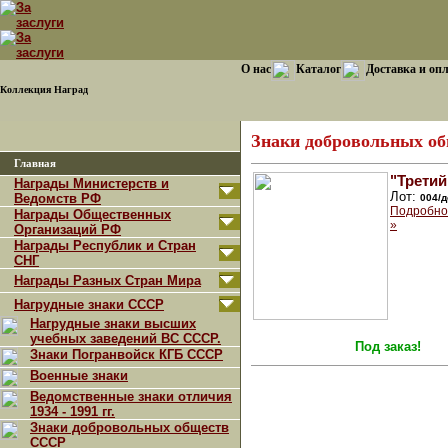
О нас
Каталог
Доставка и оп
Коллекция Наград
Знаки добровольных о
Главная
"Третий
Награды Министерств и
Лот:
Ведомств РФ
004/
Подробно
Награды Общественных
»
Организаций РФ
Награды Республик и Стран
СНГ
Награды Разных Стран Мира
Нагрудные знаки СССР
Нагрудные знаки высших
учебных заведений ВС СССР.
Под заказ!
Знаки Погранвойск КГБ СССР
Военные знаки
Ведомственные знаки отличия
1934 - 1991 гг.
Знаки добровольных обществ
СССР