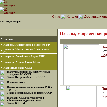
О нас
Каталог
Доставка и оп
Коллекция Наград
Погоны, современная р
Главная
Награды Министерств и Ведомств РФ
По
Награды Общественных Организаций
Лот
РФ
Под
Награды Республик и Стран СНГ
Награды Разных Стран Мира
Нагрудные знаки СССР
Нагрудные знаки высших учебных
заведений ВС СССР.
Знаки Погранвойск КГБ СССР
Военные знаки
Ведомственные знаки отличия 1934 -
По
1991 гг.
Лот
Знаки добровольных обществ СССР
Под
Награды СССР за трудовую и
общественную деятельность
Знаки ВЛКСМ