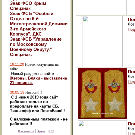
Знак ФСО Крым
Спецзнак
Знак ФСБ "Особый
Отдел по 6-й
По
Мотострелковой Дивизии
Лот
3-го Армейского
Под
Корпуса". ДКС
Знак ФСБ "Управление
по Московскому
Военному Округу."
Спецзнак.
18.11.20
Новое поступление на
сайте...
По
Новый раздел на сайте -
Лот
Жетоны, Бляхи - выставлена
Под
21 новинка.
30.05.19
Новости!!!
С 1 июня 2019 года сайт
работает только по
предоплате на карты СБ,
Тинькофф или ПочтаБанк!!!
С наложенным платежом - не
По
работаем!!!
Лот
|
|
Все новости
Архив
RSS
Под