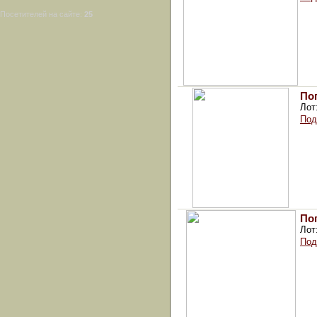
Посетителей на сайте:
25
По
Лот
Под
По
Лот
Под