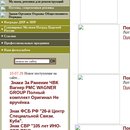
Муляжи, реплики для реконструкций
Погоны, современная реплика
Знаки Органов Охраны Общественного
Порядка
Награды ДНР и ЛНР
По
Сувенирные Муляжи Наград Царской
России
Лот
Ссылки
Под
Профессиональные праздники
Наш фотоальбом
10.07.26
Новое поступление на
По
сайте...
Знаки За Ранение ЧВК
Лот
Вагнер РМС WAGNER
Под
GROUP Полный
комплект Оригинал Не
вручёнка
Знак ФСБ РФ "26-й Центр
Специальной Связи.
Куба".
Знак СВР "105 лет ИНО-
По