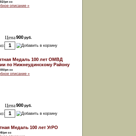
02/рп сс
бное описание »
Цена
900
руб.
о:
тная Медаль 100 лет ОМВД
ии по Нижнеудинскому Району
400/рп сс
бное описание »
Цена
900
руб.
о:
тная Медаль 100 лет УгРО
98/рп сс