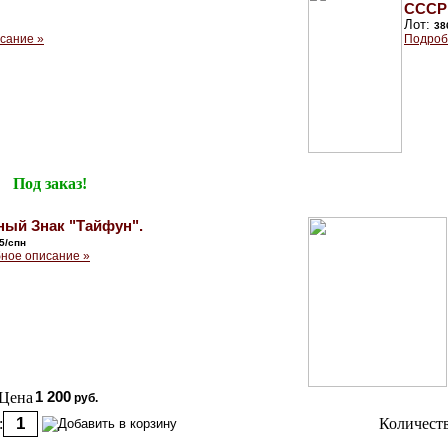
СССР
Лот:
38
сание »
Подроб
Под заказ!
ый Знак "Тайфун".
5/спн
ное описание »
Цена
1 200
руб.
:
Количеств