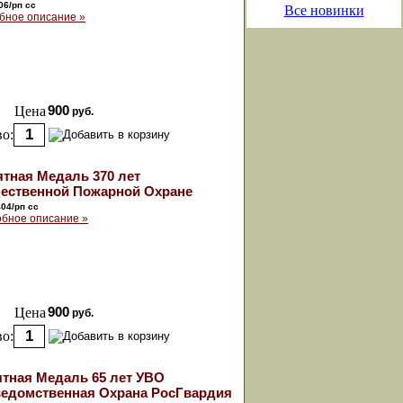
06/рп сс
Все новинки
бное описание »
Цена
900
руб.
о:
тная Медаль 370 лет
ественной Пожарной Охране
404/рп сс
бное описание »
Цена
900
руб.
о:
тная Медаль 65 лет УВО
едомственная Охрана РосГвардия