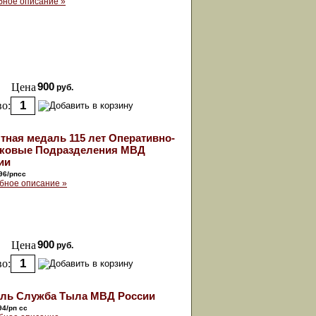
ное описание »
Цена
900
руб.
о:
тная медаль 115 лет Оперативно-
ковые Подразделения МВД
ии
96/рпсс
бное описание »
Цена
900
руб.
о:
ль Служба Тыла МВД России
94/рп сс