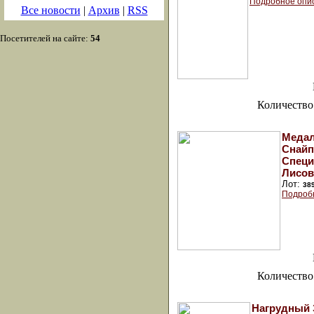
Подробное опи
Все новости
|
Архив
|
RSS
Посетителей на сайте:
54
Количество
Медал
Снайп
Специ
Лисов
Лот:
38
Подроб
Количество
Нагрудный 