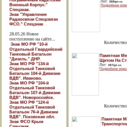
Лот:
399/рп сс
Военный Корпус."
Подробное опи
Спецзнак.
Знак "Управление
Радиосвязи Спецсвязи
ФСО." Спецзнак
28.05.26
Новое
поступление на сайте...
Количество
Знак МО РФ "10-й
Отдельный Гвардейский
Танковый Батальон
Памятная Ме
"Дизель." ДНР.
Щитом На Ст
Знак МО РФ "134-й
Лот:
397/рп сс
Отдельный Танковой
Подробное опис
Батальон 104-й Дивизии
ВДВ". Иваново.
Знак МО РФ "104-й
Отдельный Танковой
Батальон 107-й Дивизии
ВДВ". Новороссийск.
Знак МО РФ "124-й
Количество
Отдельный Танковой
Батальон 76-й Дивизии
ВДВ". Псковская обл.
Памятная М
Знак ФСО Крым
Транспортн
Спецзнак