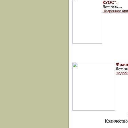
КУОС".
Лот:
387/спн
Подробное опи
Фрачн
Лот:
38
Подроб
Количество