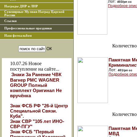
Лот:
403/рп сс
Подробное опис
Награды ДНР и ЛНР
Сувенирные Муляжи Наград Царской
России
Ссылки
Профессиональные праздники
Наш фотоальбом
Количество
Памятная Ме
10.07.26
Новое
Криминалис
поступление на сайте...
Лот:
401/рп сс
Знаки За Ранение ЧВК
Подробное опи
Вагнер РМС WAGNER
GROUP Полный
комплект Оригинал Не
вручёнка
Знак ФСБ РФ "26-й Центр
Специальной Связи.
Количество
Куба".
Знак СВР "105 лет ИНО-
СВР-ПГУ"
Памятная Ме
Знак ФСБ "Первый
МВД
Пограничный Кадетский