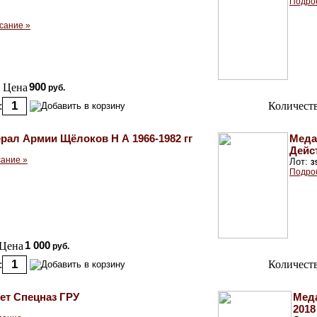
Подро
сание »
Цена
900
руб.
:
Количеств
рал Армии Щёлоков Н А 1966-1982 гг
Меда
Дейс
ание »
Лот:
3
Подро
Цена
1 000
руб.
:
Количеств
ет Спецназ ГРУ
Меда
2018