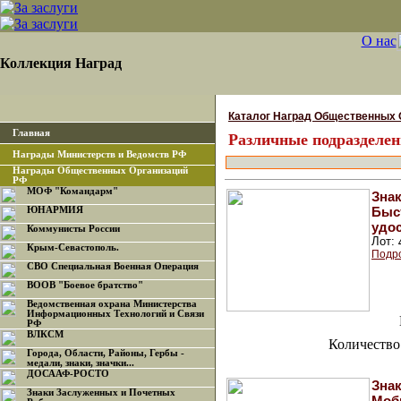
О нас
Коллекция Наград
Каталог Наград Общественных 
Главная
Различные подразделе
Награды Министерств и Ведомств РФ
Награды Общественных Организаций
РФ
МОФ "Командарм"
Зна
Быст
ЮНАРМИЯ
удо
Коммунисты России
Лот:
Крым-Севастополь.
Подр
СВО Специальная Военная Операция
ВООВ "Боевое братство"
Ведомственная охрана Министерства
Информационных Технологий и Связи
РФ
ВЛКСМ
Количество
Города, Области, Районы, Гербы -
медали, знаки, значки...
ДОСААФ-РОСТО
Зна
Знаки Заслуженных и Почетных
Моб