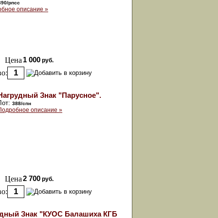
390/рпсс
бное описание »
Цена
1 000
руб.
о:
Нагрудный Знак "Парусное".
Лот:
388/спн
Подробное описание »
Цена
2 700
руб.
о:
дный Знак "КУОС Балашиха КГБ