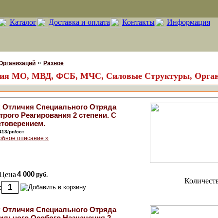
Каталог
Доставка и оплата
Контакты
Информация
»
Организаций
Разное
ния МО, МВД, ФСБ, МЧС, Силовые Структуры, Организ
к Отличия Специального Отряда
рого Реагирования 2 степени. С
стоверением.
413/рп/сст
обное описание »
Цена
4 000
руб.
Количеств
:
к Отличия Специального Отряда
ильного Особого Назначения 2