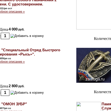
ени. С удостоверением.
411/рп сст
обное описание »
Цена
4 000
руб.
:
Количеств
к "Специальный Отряд Быстрого
гирования «Рысь»".
409/рп сс
обное описание »
Цена
2 800
руб.
Количеств
:
к "ОМОН ЗУБР"
Памя
Служ
407/рп сс