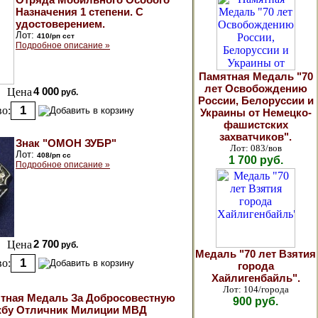
Назначения 1 степени. С
удостоверением.
Лот:
410/рп сст
Подробное описание »
Памятная Медаль "70
лет Освобождению
Цена
4 000
руб.
России, Белоруссии и
о:
Украины от Немецко-
фашистских
захватчиков".
Знак "ОМОН ЗУБР"
Лот: 083/вов
Лот:
408/рп сс
1 700 руб.
Подробное описание »
Цена
2 700
руб.
Медаль "70 лет Взятия
о:
города
Хайлигенбайль".
Лот: 104/города
тная Медаль За Добросовестную
900 руб.
бу Отличник Милиции МВД