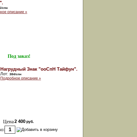
".
6/спн
ное описание »
Под заказ!
Нагрудный Знак "ооСпН Тайфун".
Лот:
384/спн
Подробное описание »
Цена
2 400
руб.
о: