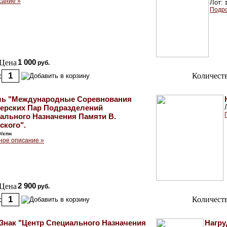
сание »
Лот:
Подро
Цена
1 000
руб.
:
Количеств
ь "Международные Соревнования
ерских Пар Подразделений
ального Назначения Памяти В.
ского".
9/спн
ное описание »
Цена
2 900
руб.
:
Количеств
Знак "Центр Специального Назначения
Нагру