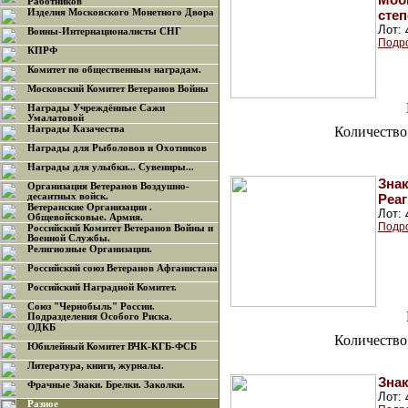
Работников
Изделия Московского Монетного Двора
степ
Лот:
Воины-Интернационалисты СНГ
Подр
КПРФ
Комитет по общественным наградам.
Московский Комитет Ветеранов Войны
Награды Учреждённые Сажи
Умалатовой
Награды Казачества
Количество
Награды для Рыболовов и Охотников
Награды для улыбки... Сувениры...
Зна
Организация Ветеранов Воздушно-
десантных войск.
Реа
Ветеранские Организации .
Лот:
Общевойсковые. Армия.
Подр
Российский Комитет Ветеранов Войны и
Военной Службы.
Религиозные Организации.
Российский союз Ветеранов Афганистана
Российский Наградной Комитет.
Союз "Чернобыль" России.
Подразделения Особого Риска.
ОДКБ
Количество
Юбилейный Комитет ВЧК-КГБ-ФСБ
Литература, книги, журналы.
Зна
Фрачные Знаки. Брелки. Заколки.
Лот:
Разное