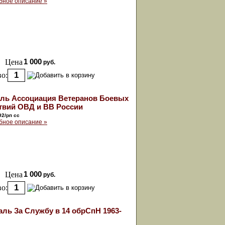
бное описание »
Цена
1 000
руб.
о:
ль Ассоциация Ветеранов Боевых
твий ОВД и ВВ России
92/рп сс
бное описание »
Цена
1 000
руб.
о:
ль За Службу в 14 обрСпН 1963-