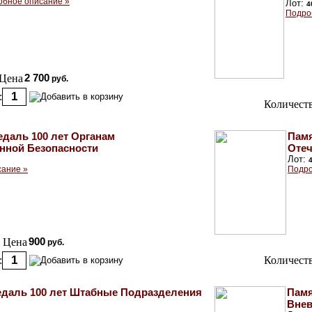
обное описание »
Лот:
4
Подро
Цена
2 700
руб.
:
Количеств
даль 100 лет Органам
Памя
нной Безопасности
Отеч
Лот:
сание »
Подро
Цена
900
руб.
:
Количеств
даль 100 лет Штабные Подразделения
Памя
Внев