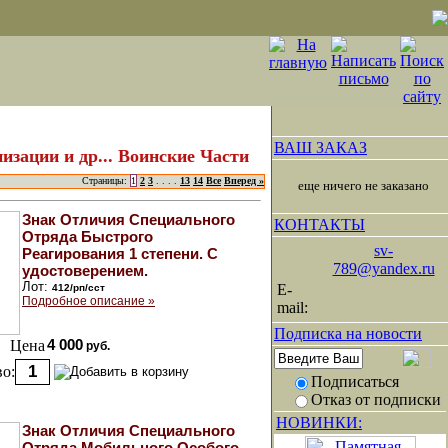
ВАШ ЗАКАЗ
ации и др... Воинские Части
Страницы:
1
2
3
. . . .
13
14
Все
Вперед »
еще ничего не заказано
Знак Отличия Специального
КОНТАКТЫ
Отряда Быстрого
sv-
Реагирования 1 степени. С
789@yandex.ru
удостоверением.
Лот:
E-
412/рп/сст
Подробное описание »
mail:
Подписка на новости
Цена
4 000
руб.
о:
Подписаться
Отказ от подписки
НОВИНКИ:
Знак Отличия Специального
Отряда Мобильного Особого