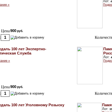
Лот:
4
ание »
Подро
Цена
900
руб.
:
Количеств
даль 100 лет Экспертно-
Памя
тическая Служба
Росс
Лот:
сание »
Подро
Цена
900
руб.
:
Количеств
даль 100 лет Уголовному Розыску
Памя
Лот:
3