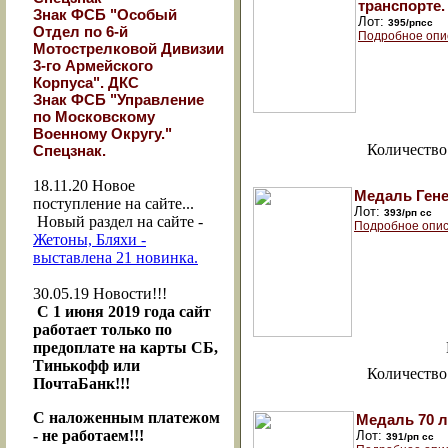
транспорте.
Знак ФСБ "Особый
Лот:
395/рпсс
Отдел по 6-й
Подробное опи
Мотострелковой Дивизии
3-го Армейского
Корпуса". ДКС
Знак ФСБ "Управление
по Московскому
Военному Округу."
Количество
Спецзнак.
18.11.20
Новое
Медаль Гене
поступление на сайте...
Лот:
393/рп сс
Новый раздел на сайте -
Подробное опис
Жетоны, Бляхи -
выставлена 21 новинка.
30.05.19
Новости!!!
С 1 июня 2019 года сайт
работает только по
предоплате на карты СБ,
Тинькофф или
Количество
ПочтаБанк!!!
С наложенным платежом
Медаль 70 л
- не работаем!!!
Лот:
391/рп сс