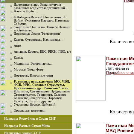
Подр
»
Нагрудные знаки, Знаки отличия
различных ведомств и организаций...
»
Фанаты Клуба...
»
К Победе в Великой Отечественной
Войне. Участники Парадов. Памятные
События.
»
Защитники Отечества. Памяти Павших
за Отечество
»
Подводные Лодки "Комсомолец"
»
Кадеты Суворовцы, Нахимовцы....
Количество
»
Авто
»
Авиация, Космос, ВВС, РВСН, ПВО, в/ч
»
Кавказ
Памятная Ме
Государстве
»
Медицина, Ветеринария...
Лот:
405/рп сс
»
Морская Тема, Флот
Подробное опи
»
Портреты, Известные люди
»
Различные подразделения МО, МВД,
ФСБ, МЧС, Силовые Структуры,
Организации и др... Воинские Части
»
Компании, Организации, Предприятия,
Строительство, Транспорт, Сельское
Хозяйство, Энергетика, Торговля,
Культура, Спорт и другое...
»
Участники Боевых Действий
»
Ордена для коллекции
Количество
Награды Республик и Стран СНГ
Памятная Ме
Награды Разных Стран Мира
МВД России
Нагрудные знаки СССР