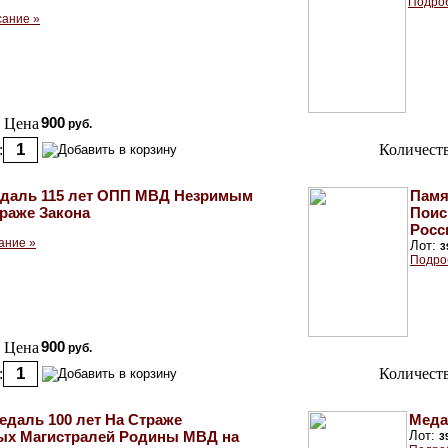
Подроб
сание »
Цена
900
руб.
:
Количеств
даль 115 лет ОПП МВД Незримым
Памя
раже Закона
Поис
Росс
ание »
Лот:
3
Подро
Цена
900
руб.
:
Количеств
едаль 100 лет На Страже
Меда
ых Магистралей Родины МВД на
Лот:
3