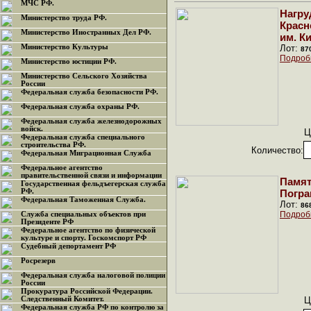
МЧС РФ.
Нагру
Министерство труда РФ.
Красн
Министерство Иностранных Дел РФ.
им. К
Министерство Культуры
Лот:
87
Подроб
Министерство юстиции РФ.
Министерство Сельского Хозяйства
России
Федеральная служба безопасности РФ.
Федеральная служба охраны РФ.
Федеральная служба железнодорожных
войск.
Ц
Федеральная служба специального
строительства РФ.
Количество:
Федеральная Миграционная Служба
Федеральное агентство
правительственной связи и информации
Памят
Государственная фельдъегерская служба
РФ.
Погра
Федеральная Таможенная Служба.
Лот:
86
Подроб
Служба специальных объектов при
Президенте РФ
Федеральное агентство по физической
культуре и спорту. Госкомспорт РФ
Судебный депортамент РФ
Росрезерв
Федеральная служба налоговой полиции
России
Прокуратура Российской Федерации.
Следственный Комитет.
Ц
Федеральная служба РФ по контролю за