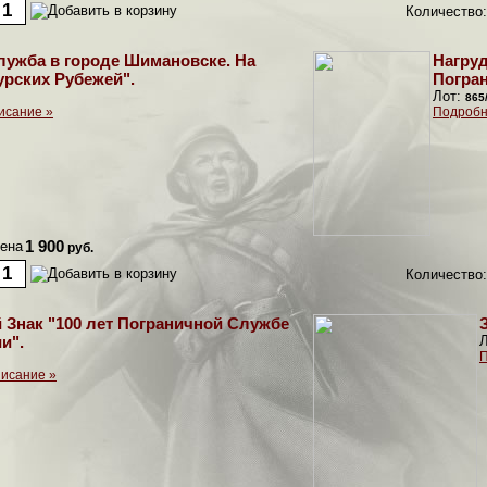
Количество:
ужба в городе Шимановске. На
Нагруд
рских Рубежей".
Погра
Лот:
865
исание »
Подробн
ена
1 900
руб.
Количество:
 Знак "100 лет Пограничной Службе
и".
П
исание »