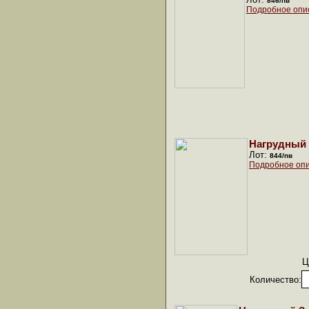
846/пв
Подробное опи
Нагрудный 
Лот:
844/пв
Подробное опи
Ц
Количество: