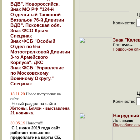
ВДВ". Новороссийск.
Знак МО РФ "124-й
Отдельный Танковой
Ц
Батальон 76-й Дивизии
Количество:
ВДВ". Псковская обл.
Знак ФСО Крым
Спецзнак
Знак "Кале
Знак ФСБ "Особый
Лот:
856/пв
Отдел по 6-й
Подробное опи
Мотострелковой Дивизии
3-го Армейского
Корпуса". ДКС
Знак ФСБ "Управление
по Московскому
Военному Округу."
Спецзнак.
Ц
18.11.20
Новое поступление на
сайте...
Количество:
Новый раздел на сайте -
Жетоны, Бляхи - выставлена
21 новинка.
Нагрудный 
Лот:
854/пв
30.05.19
Новости!!!
Подробное оп
С 1 июня 2019 года сайт
работает только по
предоплате на карты СБ,