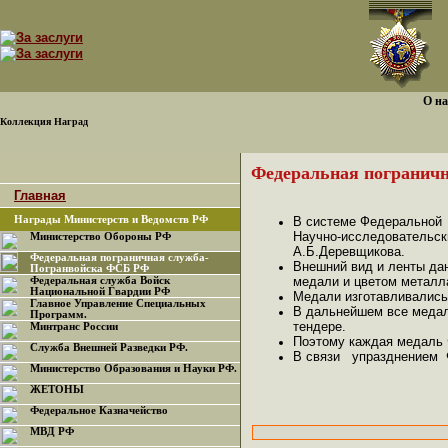
О на
Коллекция Наград
Федеральная погранич
Главная
Награды Министерств и Ведомств РФ
В системе Федеральной 
Научно-исследовательск
Министерство Обороны РФ
А.Б.Деревщикова.
Федеральная пограничная служба-
Внешний вид и ленты да
Погранвойска ФСБ РФ
медали и цветом металл
Федеральная служба Войск
Национальной Гвардии РФ
Медали изготавливались
Главное Управление Специальных
В дальнейшем все медал
Программ.
тендере.
Минтранс России
Поэтому каждая медаль 
Служба Внешней Разведки РФ.
В связи упразднением Ф
Министерство Образования и Науки РФ.
ЖЕТОНЫ
Федеральное Казначейство
МВД РФ