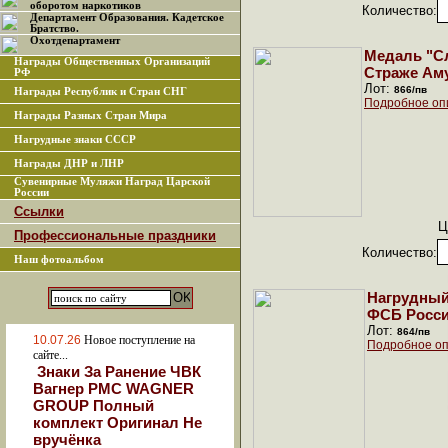
оборотом наркотиков
Количество:
Департамент Образования. Кадетское
Братство.
Охотдепартамент
Медаль "Сл
Награды Общественных Организаций
Страже Аму
РФ
Лот:
866/пв
Награды Республик и Стран СНГ
Подробное оп
Награды Разных Стран Мира
Нагрудные знаки СССР
Награды ДНР и ЛНР
Сувенирные Муляжи Наград Царской
России
Ссылки
Ц
Профессиональные праздники
Количество:
Наш фотоальбом
Нагрудный
ФСБ Росси
Лот:
864/пв
10.07.26
Новое поступление на
Подробное оп
сайте...
Знаки За Ранение ЧВК
Вагнер РМС WAGNER
GROUP Полный
комплект Оригинал Не
вручёнка