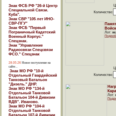
Знак ФСБ РФ "26-й Центр
Ц
Специальной Связи.
Количество:
Куба".
Знак СВР "105 лет ИНО-
СВР-ПГУ"
Памят
Знак ФСБ "Первый
Войск
Пограничный Кадетский
Лот:
86
Военный Корпус."
Подроб
Спецзнак.
Знак "Управление
Радиосвязи Спецсвязи
ФСО." Спецзнак
28.05.26
Новое поступление на
сайте...
Ц
Знак МО РФ "10-й
Количество:
Отдельный Гвардейский
Танковый Батальон
"Дизель." ДНР.
Наг
Знак МО РФ "134-й
Кара
Отдельный Танковой
Лот:
Батальон 104-й Дивизии
Подр
ВДВ". Иваново.
Знак МО РФ "104-й
Отдельный Танковой
Батальон 107-й Дивизии