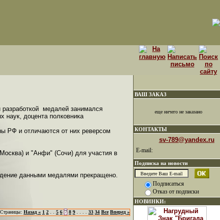
ВАШ ЗАКАЗ
 разработкой медалей занимался
еще ничего не заказано
х наук, доцента полковника
КОНТАКТЫ
ы РФ и отличаются от них реверсом
sv-789@yandex.ru
E-mail:
сква) и "Анфи" (Сочи) для участия в
Подписка на новости
ждение данными медалями прекращено.
Подписаться
Отказ от подписки
НОВИНКИ:
Страницы:
Назад «
1
2
. .
5
6
7
8
9
. . . .
33
34
Все
Вперед »