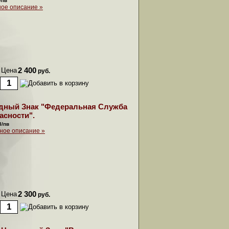
/пв
ое описание »
Цена
2 400
руб.
дный Знак "Федеральная Служба
асности".
3/пв
ное описание »
Цена
2 300
руб.