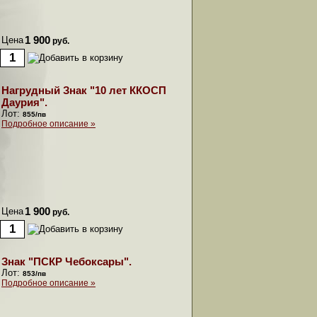
Цена
1 900
руб.
Нагрудный Знак "10 лет ККОСП
Даурия".
Лот:
855/пв
Подробное описание »
Цена
1 900
руб.
Знак "ПСКР Чебоксары".
Лот:
853/пв
Подробное описание »