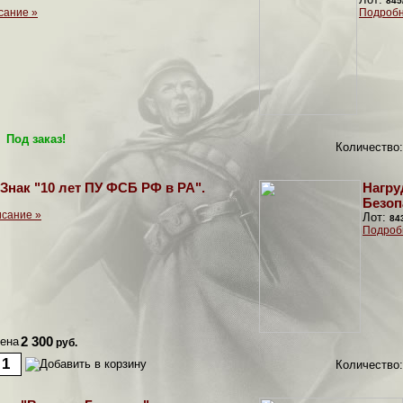
845
сание »
Подробн
Под заказ!
Количество:
Знак "10 лет ПУ ФСБ РФ в РА".
Нагру
Безоп
сание »
Лот:
84
Подроб
ена
2 300
руб.
Количество: