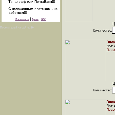
Тинькофф или ПочтаБанк!!!
С наложенным платежом - не
работаем!!!
|
|
Все новости
Архив
RSS
Ц
Посетителей на сайте:
10
Количество:
Знак
Лот:
Подр
Ц
Количество:
Знак
Лот:
Подр