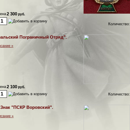
ена
2 300
руб.
Количество:
вальский Пограничный Отряд".
сание »
ена
2 100
руб.
Количество:
Знак "ПСКР Воровский".
исание »