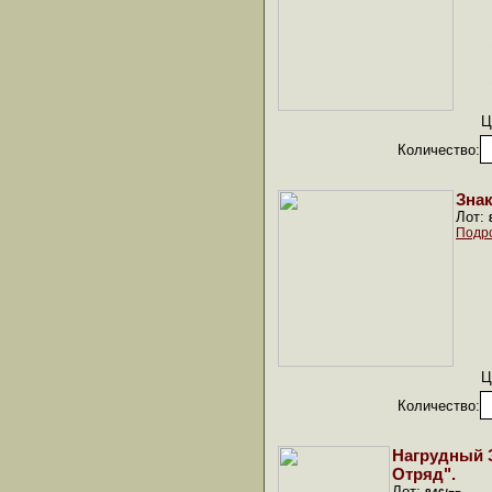
Ц
Количество:
Зна
Лот:
Подр
Ц
Количество:
Нагрудный 
Отряд".
Лот: