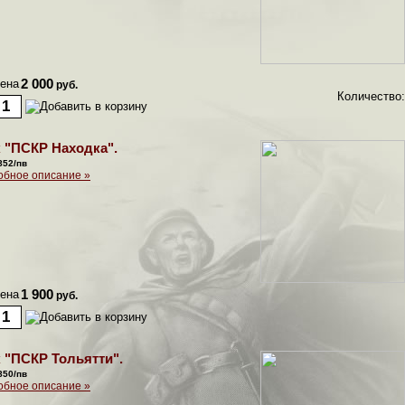
ена
2 000
руб.
Количество:
 "ПСКР Находка".
852/пв
обное описание »
ена
1 900
руб.
 "ПСКР Тольятти".
850/пв
обное описание »