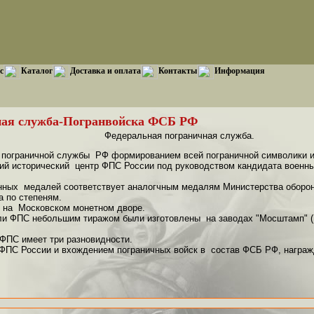
с
Каталог
Доставка и оплата
Контакты
Информация
ная служба-Погранвойска ФСБ РФ
Федеральная пограничная служба.
пограничной службы РФ формированием всей пограничной символики и
ий исторический центр ФПС России под руководством кандидата военны
нных медалей соответствует аналогчным медалям Министерства оборон
а по степеням.
 на Московском монетном дворе.
и ФПС небольшим тиражом были изготовлены на заводах "Мосштамп" (Мо
ФПС имеет три разновидности.
ПС России и вхождением пограничных войск в состав ФСБ РФ, награ