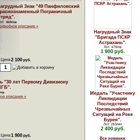
агрудный Знак "49 Панфиловский
раснознаменный Пограничный
тряд".
от:
869/пв
одробное описание »
Нагрудный Знак
"Бригада ПСКР
Астрахань".
Лот: 479/пв
1 900 руб.
Цена
2 100
руб.
ь "30 лет Первому Дивизиону
КГБ".
Медаль "Участнику
/пв
ое описание »
Ликвидации
Последствий
Чрезвычайных
Ситуаций на Реке
Бурея".
Лот: 263/мо
2 400 руб.
Цена
1 900
руб.
Все новинки