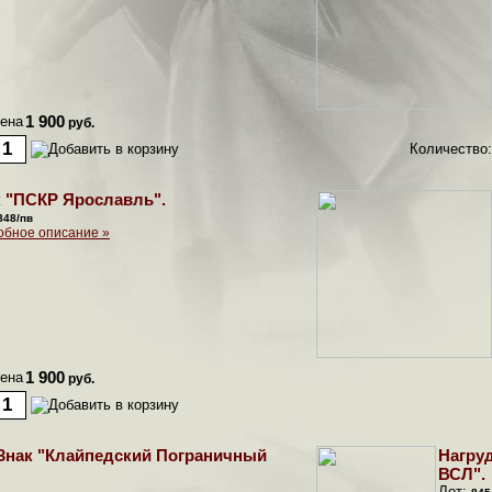
ена
1 900
руб.
Количество:
к "ПСКР Ярославль".
848/пв
обное описание »
ена
1 900
руб.
Знак "Клайпедский Пограничный
Нагру
ВСЛ".
Лот: