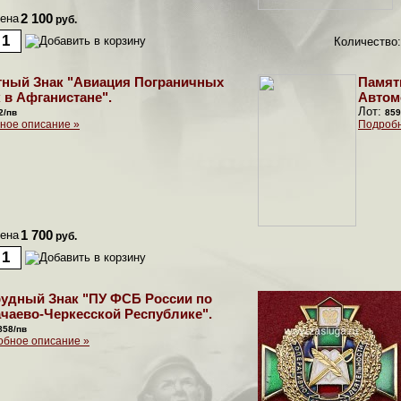
ена
2 100
руб.
Количество:
ный Знак "Авиация Пограничных
Памят
 в Афганистане".
Автом
Лот:
2/пв
859
ное описание »
Подробн
ена
1 700
руб.
рудный Знак "ПУ ФСБ России по
чаево-Черкесской Республике".
858/пв
обное описание »