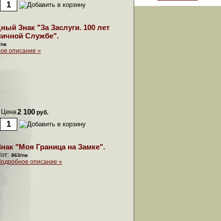
ный Знак "За Заслуги. 100 лет
ничной Службе".
/пв
ое описание »
Цена
2 100
руб.
Знак "Моя Граница на Замке".
Лот:
863/пв
одробное описание »