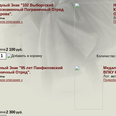
дный Знак "102 Выборгский
Н
ознаменный Пограничный Отряд
К
ирова".
О
Л
0/пв
ное описание »
П
ена
2 100
руб.
Количество:
ный Знак "95 лет Панфиловский
Медал
ничный Отряд".
ВПКУ 
Лот:
8/пв
867
ное описание »
Подробн
ена
2 300
руб.