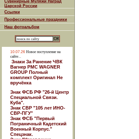
Сувенирные Муляжи Наград
Царской России
Ссылки
Профессиональные праздники
Наш фотоальбом
10.07.26
Новое поступление на
сайте...
Знаки За Ранение ЧВК
Вагнер РМС WAGNER
GROUP Полный
комплект Оригинал Не
вручёнка
Знак ФСБ РФ "26-й Центр
Специальной Связи.
Куба".
Знак СВР "105 лет ИНО-
СВР-ПГУ"
Знак ФСБ "Первый
Пограничный Кадетский
Военный Корпус."
Спецзнак.