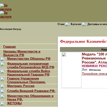
О нас
Каталог
Доставка и оп
Коллекция Наград
Федеральное Казначейс
Главная
Наи
Награды Министерств и
Медаль "100 
Ведомств РФ
Ревизионные
Министерство Обороны РФ
России". Атла
Федеральная пограничная
НОВИНКА!
РЕК
служба-Погранвойска ФСБ РФ
Лот:
001/казна
Федеральная служба Войск
Подробное описа
Национальной Гвардии РФ
Главное Управление
Специальных Программ.
Минтранс России
Служба Внешней Разведки РФ.
Министерство Образования и
Науки РФ.
ЖЕТОНЫ