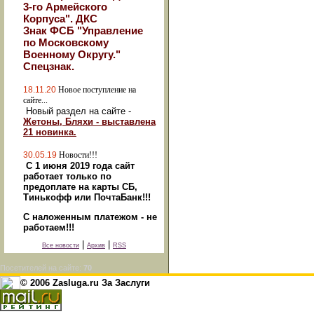
3-го Армейского
Корпуса". ДКС
Знак ФСБ "Управление
по Московскому
Военному Округу."
Спецзнак.
18.11.20
Новое поступление на
сайте...
Новый раздел на сайте -
Жетоны, Бляхи - выставлена
21 новинка.
30.05.19
Новости!!!
С 1 июня 2019 года сайт
работает только по
предоплате на карты СБ,
Тинькофф или ПочтаБанк!!!
С наложенным платежом - не
работаем!!!
|
|
Все новости
Архив
RSS
Посетителей на сайте:
70
© 2006 Zasluga.ru За Заслуги