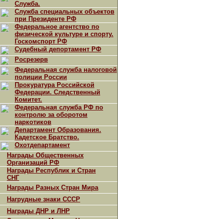
Служба.
Служба специальных объектов
при Президенте РФ
Федеральное агентство по
физической культуре и спорту.
Госкомспорт РФ
Судебный депортамент РФ
Росрезерв
Федеральная служба налоговой
полиции России
Прокуратура Российской
Федерации. Следственный
Комитет.
Федеральная служба РФ по
контролю за оборотом
наркотиков
Департамент Образования.
Кадетское Братство.
Охотдепартамент
Награды Общественных
Организаций РФ
Награды Республик и Стран
СНГ
Награды Разных Стран Мира
Нагрудные знаки СССР
Награды ДНР и ЛНР