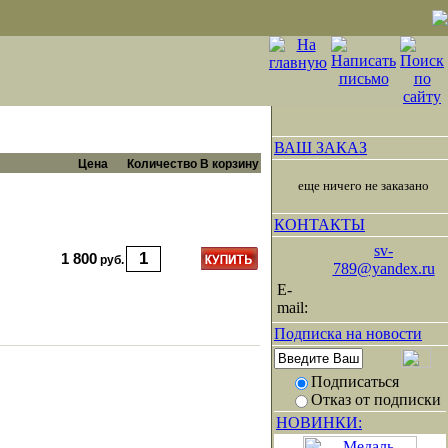
ВАШ ЗАКАЗ
Цена
Количество
В корзину
еще ничего не заказано
КОНТАКТЫ
sv-
1 800
руб.
789@yandex.ru
E-
mail:
Подписка на новости
Подписаться
Отказ от подписки
НОВИНКИ: