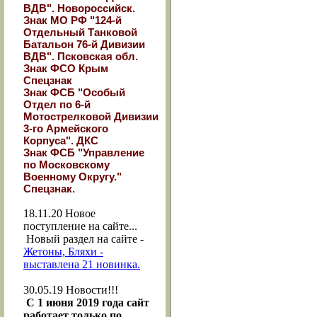
ВДВ". Новороссийск.
Знак МО РФ "124-й
Отдельный Танковой
Батальон 76-й Дивизии
ВДВ". Псковская обл.
Знак ФСО Крым
Спецзнак
Знак ФСБ "Особый
Отдел по 6-й
Мотострелковой Дивизии
3-го Армейского
Корпуса". ДКС
Знак ФСБ "Управление
по Московскому
Военному Округу."
Спецзнак.
18.11.20
Новое
поступление на сайте...
Новый раздел на сайте -
Жетоны, Бляхи -
выставлена 21 новинка.
30.05.19
Новости!!!
С 1 июня 2019 года сайт
работает только по