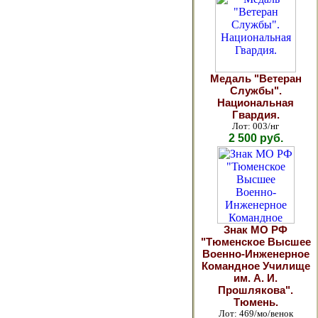
Медаль "Ветеран
Службы".
Национальная
Гвардия.
Лот: 003/нг
2 500 руб.
Знак МО РФ
"Тюменское Высшее
Военно-Инженерное
Командное Училище
им. А. И.
Прошлякова".
Тюмень.
Лот: 469/мо/венок