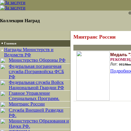
О
Коллекция Наград
Минтранс России
Главная
Награды Министерств и
Медаль "
Ведомств РФ
РЕКОМЕН
Министерство Обороны РФ
Лот:
001/Мин
Федеральная пограничная
Подробно
служба-Погранвойска ФСБ
РФ
Федеральная служба Войск
Национальной Гвардии РФ
Главное Управление
Специальных Программ.
Минтранс России
Служба Внешней Разведки
РФ.
Министерство Образования и
Науки РФ.