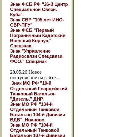
Знак ФСБ РФ "26-й Центр
Специальной Связи.
Куба".
Знак СВР "105 лет ИНО-
СВР-ПГУ"
Знак ФСБ "Первый
Пограничный Кадетский
Военный Корпус."
Спецзнак.
Знак "Управление
Радиосвязи Спецсвязи
ФСО." Спецзнак
28.05.26
Новое
поступление на сайте...
Знак МО РФ "10-й
Отдельный Гвардейский
Танковый Батальон
"Дизель." ДНР.
Знак МО РФ "134-й
Отдельный Танковой
Батальон 104-й Дивизии
ВДВ". Иваново.
Знак МО РФ "104-й
Отдельный Танковой
Батальон 107-й Дивизии