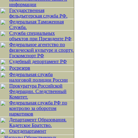
информации
Государственная
фельдъегерская служба РФ.
Федеральная Таможенная
Служба.
Служба специальных
объектов при Президенте РФ
Федеральное агентство по
физической культуре и спорту.
Госкомспорт РФ
Судебный депортамент РФ
Росрезерв
Федеральная служба
налоговой полиции России
Прокуратура Российской
Федерации. Следственный
Комитет.
Федеральная служба РФ по
контролю за оборотом
наркотиков
Департамент Образования.
Кадетское Братство.
Охотдепартамент
Награды Общественных