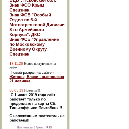
ВДВ". Псковская обл.
Знак ФСО Крым
Спецзнак
Знак ФСБ "Особый
Отдел по 6-й
Мотострелковой Дивизии
3-го Армейского
Корпуса". ДКС
Знак ФСБ "Управление
по Московскому
Военному Округу."
Спецзнак.
18.11.20
Новое поступление на
сайте...
Новый раздел на сайте -
Жетоны, Бляхи - выставлена
21 новинка.
30.05.19
Новости!!!
С 1 июня 2019 года сайт
работает только по
предоплате на карты СБ,
Тинькофф или ПочтаБанк!!!
С наложенным платежом - не
работаем!!!
|
|
Все новости
Архив
RSS