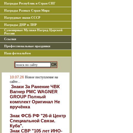
Награды Республик и Стран СНГ
Награды Разных Стран Мира
Нагрудные знаки СССР
Награды ДНР и ЛНР
Сувенирные Муляжи Наград Царской
России
Ссылки
Профессиональные праздники
Наш фотоальбом
10.07.26
Новое поступление на
сайте...
Знаки За Ранение ЧВК
Вагнер РМС WAGNER
GROUP Полный
комплект Оригинал Не
вручёнка
Знак ФСБ РФ "26-й Центр
Специальной Связи.
Куба".
Знак СВР "105 лет ИНО-