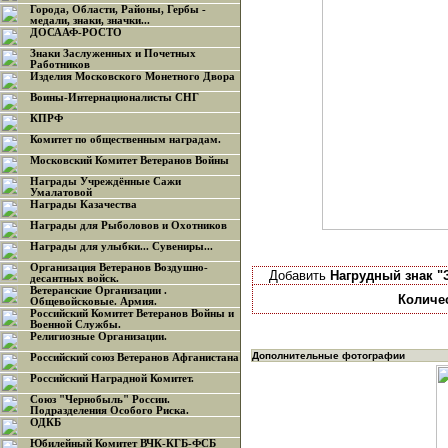
Города, Области, Районы, Гербы -
медали, знаки, значки...
ДОСААФ-РОСТО
Знаки Заслуженных и Почетных
Работников
Изделия Московского Монетного Двора
Воины-Интернационалисты СНГ
КПРФ
Комитет по общественным наградам.
Московский Комитет Ветеранов Войны
Награды Учреждённые Сажи
Умалатовой
Награды Казачества
Награды для Рыболовов и Охотников
Награды для улыбки... Сувениры...
Организация Ветеранов Воздушно-
Добавить
Нагрудный знак "
десантных войск.
Ветеранские Организации .
Количе
Общевойсковые. Армия.
Российский Комитет Ветеранов Войны и
Военной Службы.
Религиозные Организации.
Дополнительные фотографии
Российский союз Ветеранов Афганистана
Российский Наградной Комитет.
Союз "Чернобыль" России.
Подразделения Особого Риска.
ОДКБ
Юбилейный Комитет ВЧК-КГБ-ФСБ