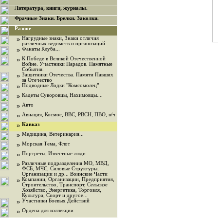
Литература, книги, журналы.
Фрачные Знаки. Брелки. Заколки.
Разное
»
Нагрудные знаки, Знаки отличия
различных ведомств и организаций...
»
Фанаты Клуба...
»
К Победе в Великой Отечественной
Войне. Участники Парадов. Памятные
События.
»
Защитники Отечества. Памяти Павших
за Отечество
»
Подводные Лодки "Комсомолец"
»
Кадеты Суворовцы, Нахимовцы....
»
Авто
»
Авиация, Космос, ВВС, РВСН, ПВО, в/ч
»
Кавказ
»
Медицина, Ветеринария...
»
Морская Тема, Флот
»
Портреты, Известные люди
»
Различные подразделения МО, МВД,
ФСБ, МЧС, Силовые Структуры,
Организации и др... Воинские Части
»
Компании, Организации, Предприятия,
Строительство, Транспорт, Сельское
Хозяйство, Энергетика, Торговля,
Культура, Спорт и другое...
»
Участники Боевых Действий
»
Ордена для коллекции