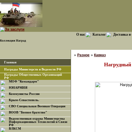
О нас
Каталог
Доставка и
Коллекция Наград
»
»
Разное
Кавказ
Главная
Нагрудный 
Награды Министерств и Ведомств РФ
Награды Общественных Организаций
РФ
МОФ "Командарм"
ЮНАРМИЯ
Коммунисты России
Крым-Севастополь.
СВО Специальная Военная Операция
ВООВ "Боевое братство"
Ведомственная охрана Министерства
Информационных Технологий и Связи
РФ
ВЛКСМ