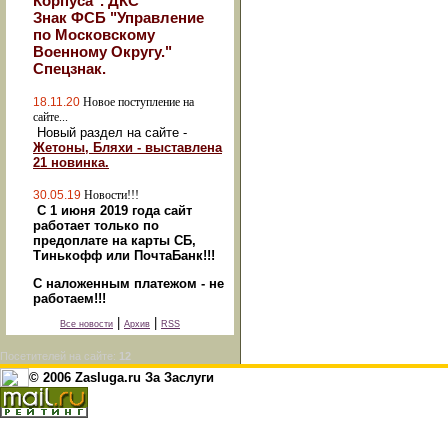
Корпуса". ДКС
Знак ФСБ "Управление
по Московскому
Военному Округу."
Спецзнак.
18.11.20
Новое поступление на
сайте...
Новый раздел на сайте -
Жетоны, Бляхи - выставлена
21 новинка.
30.05.19
Новости!!!
С 1 июня 2019 года сайт
работает только по
предоплате на карты СБ,
Тинькофф или ПочтаБанк!!!
С наложенным платежом - не
работаем!!!
|
|
Все новости
Архив
RSS
Посетителей на сайте:
12
© 2006 Zasluga.ru За Заслуги