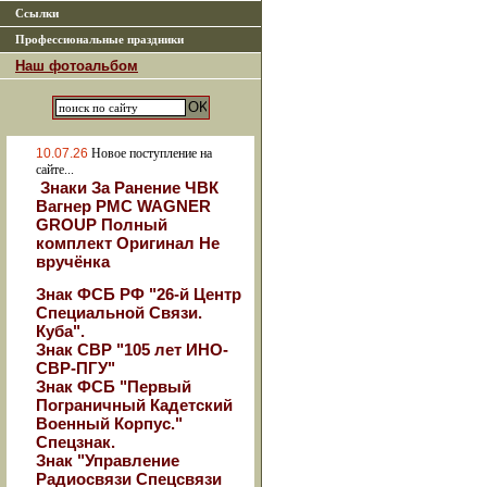
Ссылки
Профессиональные праздники
Наш фотоальбом
10.07.26
Новое поступление на
сайте...
Знаки За Ранение ЧВК
Вагнер РМС WAGNER
GROUP Полный
комплект Оригинал Не
вручёнка
Знак ФСБ РФ "26-й Центр
Специальной Связи.
Куба".
Знак СВР "105 лет ИНО-
СВР-ПГУ"
Знак ФСБ "Первый
Пограничный Кадетский
Военный Корпус."
Спецзнак.
Знак "Управление
Радиосвязи Спецсвязи