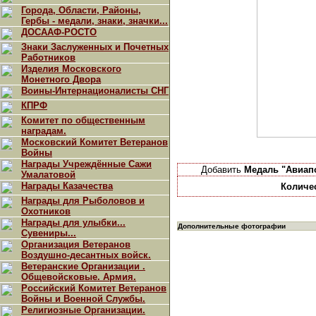
Города, Области, Районы,
Гербы - медали, знаки, значки...
ДОСААФ-РОСТО
Знаки Заслуженных и Почетных
Работников
Изделия Московского
Монетного Двора
Воины-Интернационалисты СНГ
КПРФ
Комитет по общественным
наградам.
Московский Комитет Ветеранов
Войны
Награды Учреждённые Сажи
Добавить
Медаль "Авиап
Умалатовой
Награды Казачества
Количе
Награды для Рыболовов и
Охотников
Награды для улыбки...
Дополнительные фотографии
Сувениры...
Организация Ветеранов
Воздушно-десантных войск.
Ветеранские Организации .
Общевойсковые. Армия.
Российский Комитет Ветеранов
Войны и Военной Службы.
Религиозные Организации.