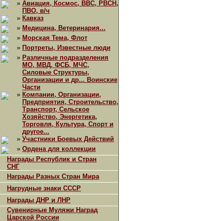
»
Авиация, Космос, ВВС, РВСН,
ПВО, в/ч
»
Кавказ
»
Медицина, Ветеринария...
»
Морская Тема, Флот
»
Портреты, Известные люди
»
Различные подразделения
МО, МВД, ФСБ, МЧС,
Силовые Структуры,
Организации и др... Воинские
Части
»
Компании, Организации,
Предприятия, Строительство,
Транспорт, Сельское
Хозяйство, Энергетика,
Торговля, Культура, Спорт и
другое...
»
Участники Боевых Действий
»
Ордена для коллекции
Награды Республик и Стран
СНГ
Награды Разных Стран Мира
Нагрудные знаки СССР
Награды ДНР и ЛНР
Сувенирные Муляжи Наград
Царской России