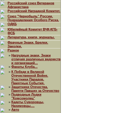
Российский союз Ветеранов
Афганистана
Российский Наградной Комитет.
Союз "Чернобыль" России.
Подразделения Особого Риска.
ОДКБ
Юбилейный Комитет ВЧК-КГБ-
ФСБ
Литература, книги, журналы.
Фрачные Знаки. Брелки.
Заколки.
Разное
»
Нагрудные знаки, Знаки
отличия различных ведомств
и организаций...
»
Фанаты Клуба...
»
К Победе в Великой
Отечественной Войне.
Участники Парадов.
Памятные События.
»
Защитники Отечества.
Памяти Павших за Отечество
»
Подводные Лодки
"Комсомолец"
»
Кадеты Суворовцы,
Нахимовцы....
»
Авто