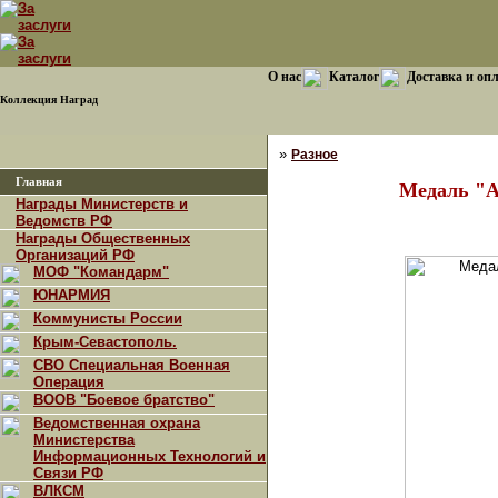
О нас
Каталог
Доставка и оп
Коллекция Наград
»
Разное
Главная
Медаль "А
Награды Министерств и
Ведомств РФ
Награды Общественных
Организаций РФ
МОФ "Командарм"
ЮНАРМИЯ
Коммунисты России
Крым-Севастополь.
СВО Специальная Военная
Операция
ВООВ "Боевое братство"
Ведомственная охрана
Министерства
Информационных Технологий и
Связи РФ
ВЛКСМ