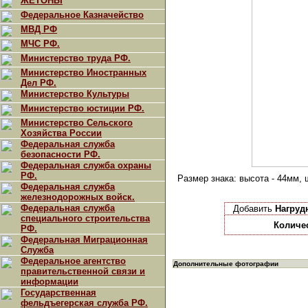
ЖЕТОНЫ
Федеральное Казначейство
МВД РФ
МЧС РФ.
Министерство труда РФ.
Министерство Иностранных
Дел РФ.
Министерство Культуры
Министерство юстиции РФ.
Министерство Сельского
Хозяйства России
Федеральная служба
безопасности РФ.
Федеральная служба охраны
РФ.
Размер знака: высота - 44мм, 
Федеральная служба
железнодорожных войск.
Федеральная служба
Добавить
Нагруд
специального строительства
Количе
РФ.
Федеральная Миграционная
Служба
Федеральное агентство
Дополнительные фотографии
правительственной связи и
информации
Государственная
фельдъегерская служба РФ.