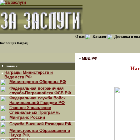
О нас
Каталог
Доставка и оп
Коллекция Наград
»
МВД РФ
Главная
Наг
Награды Министерств и
Ведомств РФ
Министерство Обороны РФ
Федеральная пограничная
служба-Погранвойска ФСБ РФ
Федеральная служба Войск
Национальной Гвардии РФ
Главное Управление
Специальных Программ.
Минтранс России
Служба Внешней Разведки РФ.
Министерство Образования и
Науки РФ.