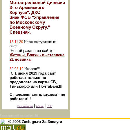
Мотострелковой Дивизии
3-го Армейского
Корпуса". ДКС
Знак ФСБ "Управление
по Московскому
Военному Округу."
Спецзнак.
18.11.20
Новое поступление на
сайте...
Новый раздел на сайте -
Жетоны, Бляхи - выставлена
21 новинка.
30.05.19
Новости!!!
С 1 июня 2019 года сайт
работает только по
предоплате на карты СБ,
Тинькофф или ПочтаБанк!!!
С наложенным платежом - не
работаем!!!
|
|
Все новости
Архив
RSS
Посетителей на сайте:
50
© 2006 Zasluga.ru За Заслуги