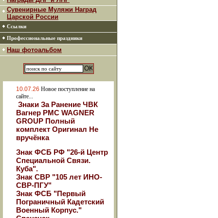
Сувенирные Муляжи Наград
Царской России
Ссылки
Профессиональные праздники
Наш фотоальбом
10.07.26
Новое поступление на
сайте...
Знаки За Ранение ЧВК
Вагнер РМС WAGNER
GROUP Полный
комплект Оригинал Не
вручёнка
Знак ФСБ РФ "26-й Центр
Специальной Связи.
Куба".
Знак СВР "105 лет ИНО-
СВР-ПГУ"
Знак ФСБ "Первый
Пограничный Кадетский
Военный Корпус."