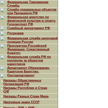
Федеральная Таможенная
Служба.
Служба специальных объектов
при Президенте РФ
Федеральное агентство по
физической культуре и спорту.
Госкомспорт РФ
Судебный депортамент РФ
Росрезерв
Федеральная служба налоговой
полиции России
Прокуратура Российской
Федерации. Следственный
Комитет.
Федеральная служба РФ по
контролю за оборотом
наркотиков
Департамент Образования.
Кадетское Братство.
Охотдепартамент
Награды Общественных
Организаций РФ
Награды Республик и Стран
СНГ
Награды Разных Стран Мира
Нагрудные знаки СССР
Награды ДНР и ЛНР