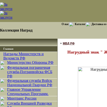
О нас
Каталог
Доставка и
Коллекция Наград
»
МВД РФ
Главная
Нагрудный знак " 
Награды Министерств и
Ведомств РФ
Министерство Обороны РФ
Федеральная пограничная
служба-Погранвойска ФСБ
РФ
Федеральная служба Войск
Национальной Гвардии РФ
Главное Управление
Специальных Программ.
Минтранс России
Служба Внешней Разведки