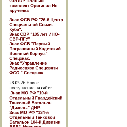
GROUP Полный
комплект Оригинал Не
вручёнка
Знак ФСБ РФ "26-й Центр
Специальной Связи.
Куба".
Знак СВР "105 лет ИНО-
СВР-ПГУ"
Знак ФСБ "Первый
Пограничный Кадетский
Военный Корпус."
Спецзнак.
Знак "Управление
Радиосвязи Спецсвязи
ФСО." Спецзнак
28.05.26
Новое
поступление на сайте...
Знак МО РФ "10-й
Отдельный Гвардейский
Танковый Батальон
"Дизель." ДНР.
Знак МО РФ "134-й
Отдельный Танковой
Батальон 104-й Дивизии
ВДВ". Иваново.