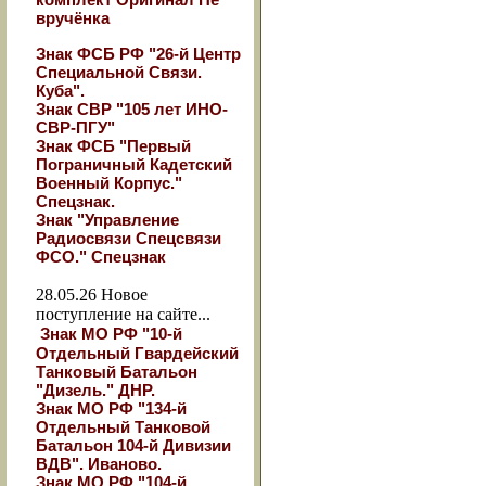
вручёнка
Знак ФСБ РФ "26-й Центр
Специальной Связи.
Куба".
Знак СВР "105 лет ИНО-
СВР-ПГУ"
Знак ФСБ "Первый
Пограничный Кадетский
Военный Корпус."
Спецзнак.
Знак "Управление
Радиосвязи Спецсвязи
ФСО." Спецзнак
28.05.26
Новое
поступление на сайте...
Знак МО РФ "10-й
Отдельный Гвардейский
Танковый Батальон
"Дизель." ДНР.
Знак МО РФ "134-й
Отдельный Танковой
Батальон 104-й Дивизии
ВДВ". Иваново.
Знак МО РФ "104-й