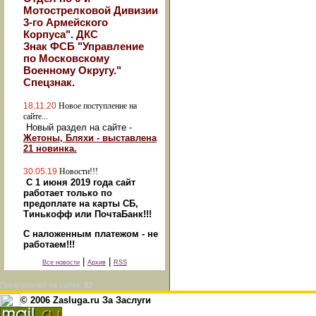
Мотострелковой Дивизии
3-го Армейского
Корпуса". ДКС
Знак ФСБ "Управление
по Московскому
Военному Округу."
Спецзнак.
18.11.20
Новое поступление на
сайте...
Новый раздел на сайте -
Жетоны, Бляхи - выставлена
21 новинка.
30.05.19
Новости!!!
С 1 июня 2019 года сайт
работает только по
предоплате на карты СБ,
Тинькофф или ПочтаБанк!!!
С наложенным платежом - не
работаем!!!
|
|
Все новости
Архив
RSS
Посетителей на сайте:
87
© 2006 Zasluga.ru За Заслуги