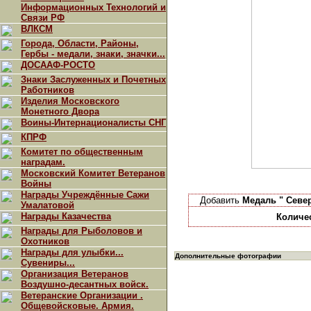
Информационных Технологий и
Связи РФ
ВЛКСМ
Города, Области, Районы,
Гербы - медали, знаки, значки...
ДОСААФ-РОСТО
Знаки Заслуженных и Почетных
Работников
Изделия Московского
Монетного Двора
Воины-Интернационалисты СНГ
КПРФ
Комитет по общественным
наградам.
Московский Комитет Ветеранов
Войны
Награды Учреждённые Сажи
Добавить
Медаль " Севе
Умалатовой
Награды Казачества
Количе
Награды для Рыболовов и
Охотников
Награды для улыбки...
Дополнительные фотографии
Сувениры...
Организация Ветеранов
Воздушно-десантных войск.
Ветеранские Организации .
Общевойсковые. Армия.