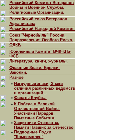
Российский Комитет Ветеранов
Войны и Военной Службы.
Религиозные Организации.
Российский союз Ветеранов
Афганистана
Российский Наградной Комитет.
Союз "Чернобыль" России.
Подразделения Особого Риска.
ОДКБ
Юбилейный Комитет ВЧК-КГБ-
ФСБ
Литература, книги, журналы.
Фрачные Знаки. Брелки.
Заколки.
Разное
»
Нагрудные знаки, Знаки
отличия различных ведомств
и организаций...
»
Фанаты Клуба...
»
К Победе в Великой
Отечественной Войне.
Участники Парадов.
Памятные События.
»
Защитники Отечества.
Памяти Павших за Отечество
»
Подводные Лодки
"Комсомолец"