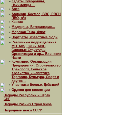
»
Кадеты Суворовцы,
Нахимовцы....
»
Авто
»
Авиация, Космос, ВВС, РВСН,
ПВО, в/ч
»
Кавказ
»
Медицина, Ветеринария...
»
Морская Тема, Флот
»
Портреты, Известные люди
»
Различные подразделения
МО, МВД, ФСБ, МЧС,
Силовые Структуры,
Организации и др... Воинские
Части
»
Компании, Организации,
Предприятия, Строительство,
Транспорт, Сельское
Хозяйство, Энергетика,
Торговля, Культура, Спорт и
другое...
»
Участники Боевых Действий
»
Ордена для коллекции
Награды Республик и Стран
СНГ
Награды Разных Стран Мира
Нагрудные знаки СССР