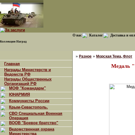
О нас
Каталог
Доставка и оп
Коллекция Наград
»
»
Разное
Морская Тема, Флот
Главная
Медаль "
Награды Министерств и
Ведомств РФ
Награды Общественных
Организаций РФ
МОФ "Командарм"
ЮНАРМИЯ
Коммунисты России
Крым-Севастополь.
СВО Специальная Военная
Операция
ВООВ "Боевое братство"
Ведомственная охрана
Министерства