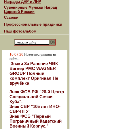
Награды ДНР и ЛНР
Сувенирные Муляжи Наград
Царской России
Ссылки
Профессиональные праздники
Наш фотоальбом
10.07.26
Новое поступление на
сайте...
Знаки За Ранение ЧВК
Вагнер РМС WAGNER
GROUP Полный
комплект Оригинал Не
вручёнка
Знак ФСБ РФ "26-й Центр
Специальной Связи.
Куба".
Знак СВР "105 лет ИНО-
СВР-ПГУ"
Знак ФСБ "Первый
Пограничный Кадетский
Военный Корпус."