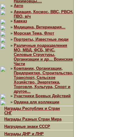
Нахимовцы....
»
Авто
»
Авиация, Космос, ВВС, РВСН,
ПВО, в/ч
»
Кавказ
»
Медицина, Ветеринария...
»
Морская Тема, Флот
»
Портреты, Известные люди
»
Различные подразделения
МО, МВД, ФСБ, МЧС,
Силовые Структуры,
Организации и др... Воинские
Части
»
Компании, Организации,
Предприятия, Строительство,
Транспорт, Сельское
Хозяйство, Энергетика,
Торговля, Культура, Спорт и
другое...
»
Участники Боевых Действий
»
Ордена для коллекции
Награды Республик и Стран
СНГ
Награды Разных Стран Мира
Нагрудные знаки СССР
Награды ДНР и ЛНР