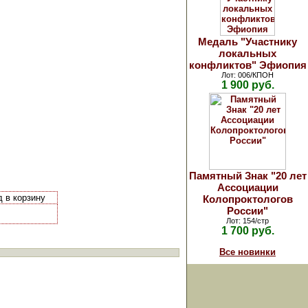
Медаль "Участнику
локальных
конфликтов" Эфиопия
Лот: 006/КПОН
1 900 руб.
Памятный Знак "20 лет
Ассоциации
д в корзину
Колопроктологов
России"
Лот: 154/стр
1 700 руб.
Все новинки