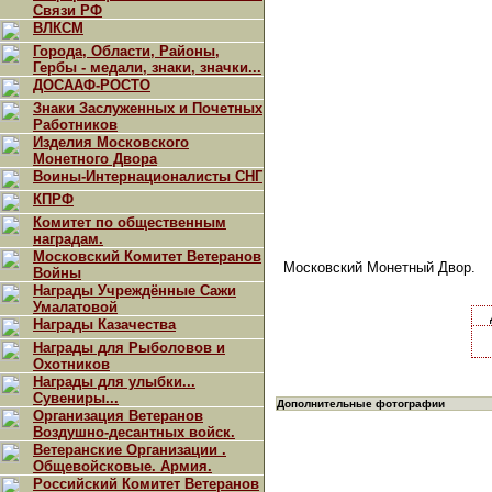
Связи РФ
ВЛКСМ
Города, Области, Районы,
Гербы - медали, знаки, значки...
ДОСААФ-РОСТО
Знаки Заслуженных и Почетных
Работников
Изделия Московского
Монетного Двора
Воины-Интернационалисты СНГ
КПРФ
Комитет по общественным
наградам.
Московский Комитет Ветеранов
Московский Монетный Двор.
Войны
Награды Учреждённые Сажи
Умалатовой
Награды Казачества
Награды для Рыболовов и
Охотников
Награды для улыбки...
Сувениры...
Дополнительные фотографии
Организация Ветеранов
Воздушно-десантных войск.
Ветеранские Организации .
Общевойсковые. Армия.
Российский Комитет Ветеранов