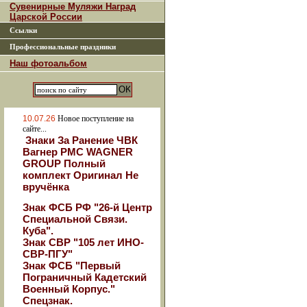
Сувенирные Муляжи Наград
Царской России
Ссылки
Профессиональные праздники
Наш фотоальбом
10.07.26
Новое поступление на
сайте...
Знаки За Ранение ЧВК
Вагнер РМС WAGNER
GROUP Полный
комплект Оригинал Не
вручёнка
Знак ФСБ РФ "26-й Центр
Специальной Связи.
Куба".
Знак СВР "105 лет ИНО-
СВР-ПГУ"
Знак ФСБ "Первый
Пограничный Кадетский
Военный Корпус."
Спецзнак.