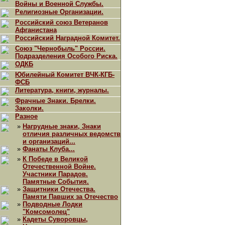
Войны и Военной Службы.
Религиозные Организации.
Российский союз Ветеранов
Афганистана
Российский Наградной Комитет.
Союз "Чернобыль" России.
Подразделения Особого Риска.
ОДКБ
Юбилейный Комитет ВЧК-КГБ-
ФСБ
Литература, книги, журналы.
Фрачные Знаки. Брелки.
Заколки.
Разное
»
Нагрудные знаки, Знаки
отличия различных ведомств
и организаций...
»
Фанаты Клуба...
»
К Победе в Великой
Отечественной Войне.
Участники Парадов.
Памятные События.
»
Защитники Отечества.
Памяти Павших за Отечество
»
Подводные Лодки
"Комсомолец"
»
Кадеты Суворовцы,