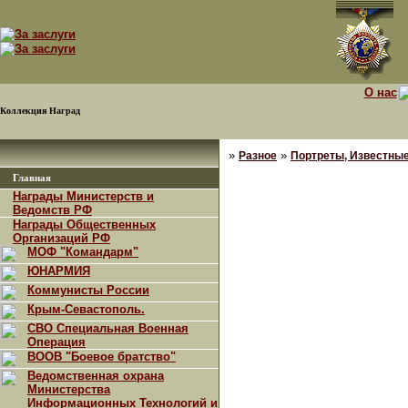
О нас
Коллекция Наград
»
»
Разное
Портреты, Известны
Главная
Награды Министерств и
Ведомств РФ
Награды Общественных
Организаций РФ
МОФ "Командарм"
ЮНАРМИЯ
Коммунисты России
Крым-Севастополь.
СВО Специальная Военная
Операция
ВООВ "Боевое братство"
Ведомственная охрана
Министерства
Информационных Технологий и