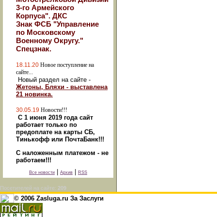
3-го Армейского
Корпуса". ДКС
Знак ФСБ "Управление
по Московскому
Военному Округу."
Спецзнак.
18.11.20
Новое поступление на
сайте...
Новый раздел на сайте -
Жетоны, Бляхи - выставлена
21 новинка.
30.05.19
Новости!!!
С 1 июня 2019 года сайт
работает только по
предоплате на карты СБ,
Тинькофф или ПочтаБанк!!!
С наложенным платежом - не
работаем!!!
|
|
Все новости
Архив
RSS
Посетителей на сайте:
209
© 2006 Zasluga.ru За Заслуги