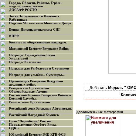
Города, Области, Районы, Гербы -
медали, знаки, значки...
ДОСААФ-РОСТО
Знаки Заслуженных и Почетных
Работников
Изделия Московского Монетного Двора
Воины-Интернационалисты СНГ
КПРФ
Комитет по общественным наградам.
Московский Комитет Ветеранов Войны
Награды Учреждённые Сажи
Умалатовой
Награды Казачества
Награды для Рыболовов и Охотников
Награды для улыбки... Сувениры...
Организация Ветеранов Воздушно-
десантных войск.
Добавить
Медаль " ОМО
Ветеранские Организации .
Общевойсковые. Армия.
Количе
Российский Комитет Ветеранов Войны и
Военной Службы.
Религиозные Организации.
Российский союз Ветеранов Афганистана
Дополнительные фотографии
Российский Наградной Комитет.
Союз "Чернобыль" России.
Подразделения Особого Риска.
ОДКБ
Юбилейный Комитет ВЧК-КГБ-ФСБ