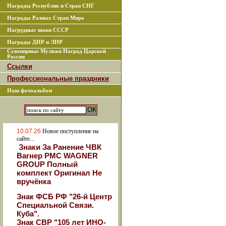
Награды Республик и Стран СНГ
Награды Разных Стран Мира
Нагрудные знаки СССР
Награды ДНР и ЛНР
Сувенирные Муляжи Наград Царской
России
Ссылки
Профессиональные праздники
Наш фотоальбом
10.07.26
Новое поступление на
сайте...
Знаки За Ранение ЧВК
Вагнер РМС WAGNER
GROUP Полный
комплект Оригинал Не
вручёнка
Знак ФСБ РФ "26-й Центр
Специальной Связи.
Куба".
Знак СВР "105 лет ИНО-