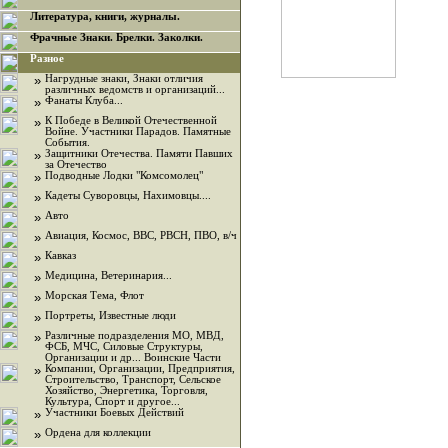
Литература, книги, журналы.
Фрачные Знаки. Брелки. Заколки.
Разное
»
Нагрудные знаки, Знаки отличия
различных ведомств и организаций...
»
Фанаты Клуба...
»
К Победе в Великой Отечественной
Войне. Участники Парадов. Памятные
События.
»
Защитники Отечества. Памяти Павших
за Отечество
»
Подводные Лодки "Комсомолец"
»
Кадеты Суворовцы, Нахимовцы....
»
Авто
»
Авиация, Космос, ВВС, РВСН, ПВО, в/ч
»
Кавказ
»
Медицина, Ветеринария...
»
Морская Тема, Флот
»
Портреты, Известные люди
»
Различные подразделения МО, МВД,
ФСБ, МЧС, Силовые Структуры,
Организации и др... Воинские Части
»
Компании, Организации, Предприятия,
Строительство, Транспорт, Сельское
Хозяйство, Энергетика, Торговля,
Культура, Спорт и другое...
»
Участники Боевых Действий
»
Ордена для коллекции