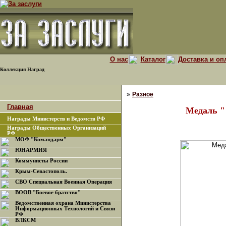
О нас
Каталог
Доставка и оп
Коллекция Наград
»
Разное
Главная
Медаль "
Награды Министерств и Ведомств РФ
Награды Общественных Организаций
РФ
МОФ "Командарм"
ЮНАРМИЯ
Коммунисты России
Крым-Севастополь.
СВО Специальная Военная Операция
ВООВ "Боевое братство"
Ведомственная охрана Министерства
Информационных Технологий и Связи
РФ
ВЛКСМ