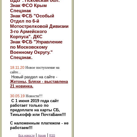
ВДВ". Псковская обл.
Знак ФСО Крым
Спецзнак
Знак ФСБ "Особый
Отдел по 6-й
Мотострелковой Дивизии
3-го Армейского
Корпуса". ДКС
Знак ФСБ "Управление
по Московскому
Военному Округу."
Спецзнак.
18.11.20
Новое поступление на
сайте...
Новый раздел на сайте -
Жетоны, Бляхи - выставлена
21 новинка.
30.05.19
Новости!!!
С 1 июня 2019 года сайт
работает только по
предоплате на карты СБ,
Тинькофф или ПочтаБанк!!!
С наложенным платежом - не
работаем!!!
|
|
Все новости
Архив
RSS