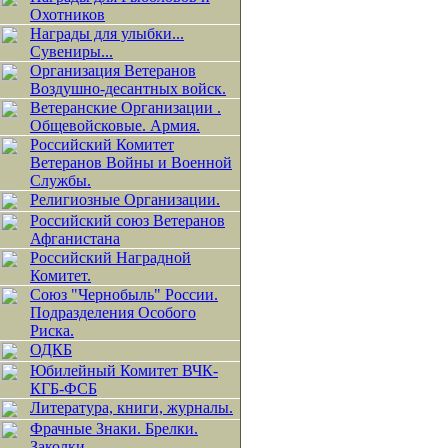
Охотников
Награды для улыбки...
Сувениры...
Организация Ветеранов
Воздушно-десантных войск.
Ветеранские Организации .
Общевойсковые. Армия.
Российский Комитет
Ветеранов Войны и Военной
Службы.
Религиозные Организации.
Российский союз Ветеранов
Афганистана
Российский Наградной
Комитет.
Союз "Чернобыль" России.
Подразделения Особого
Риска.
ОДКБ
Юбилейный Комитет ВЧК-
КГБ-ФСБ
Литература, книги, журналы.
Фрачные Знаки. Брелки.
Заколки.