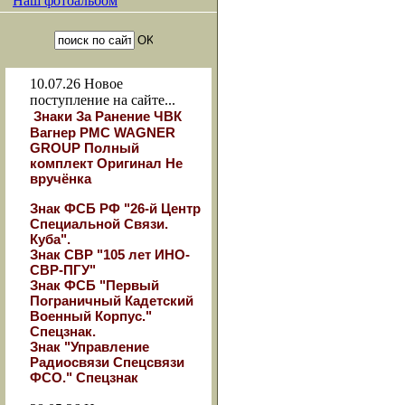
Наш фотоальбом
10.07.26
Новое
поступление на сайте...
Знаки За Ранение ЧВК
Вагнер РМС WAGNER
GROUP Полный
комплект Оригинал Не
вручёнка
Знак ФСБ РФ "26-й Центр
Специальной Связи.
Куба".
Знак СВР "105 лет ИНО-
СВР-ПГУ"
Знак ФСБ "Первый
Пограничный Кадетский
Военный Корпус."
Спецзнак.
Знак "Управление
Радиосвязи Спецсвязи
ФСО." Спецзнак