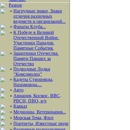
Разное
»
Нагрудные знаки, Знаки
отличия различных
ведомств и организаций...
»
Фанаты Клуба...
»
К Победе в Великой
Отечественной Войне.
Участники Парадов.
Памятные События.
»
Защитники Отечества.
Памяти Павших за
Отечество
»
Подводные Лодки
"Комсомолец"
»
Кадеты Суворовцы,
Нахимовцы....
»
Авто
»
Авиация, Космос, ВВС,
РВСН, ПВО, в/ч
»
Кавказ
»
Медицина, Ветеринария...
»
Морская Тема, Флот
»
Портреты, Известные люди
»
Различные подразделения