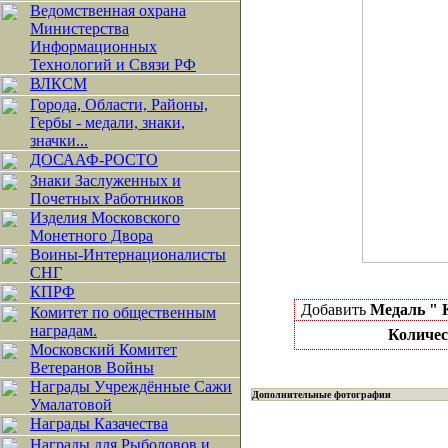
Ведомственная охрана
Министерства
Информационных
Технологий и Связи РФ
ВЛКСМ
Города, Области, Районы,
Гербы - медали, знаки,
значки...
ДОСААФ-РОСТО
Знаки Заслуженных и
Почетных Работников
Изделия Московского
Монетного Двора
Воины-Интернационалисты
СНГ
КПРФ
Добавить
Медаль " 
Комитет по общественным
наградам.
Количес
Московский Комитет
Ветеранов Войны
Награды Учреждённые Сажи
Дополнительные фотографии
Умалатовой
Награды Казачества
Награды для Рыболовов и