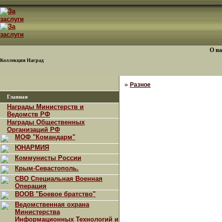
О на
Коллекция Наград
»
Разное
Главная
Награды Министерств и
Ведомств РФ
Награды Общественных
Организаций РФ
МОФ "Командарм"
ЮНАРМИЯ
Коммунисты России
Крым-Севастополь.
СВО Специальная Военная
Операция
ВООВ "Боевое братство"
Ведомственная охрана
Министерства
Информационных Технологий и