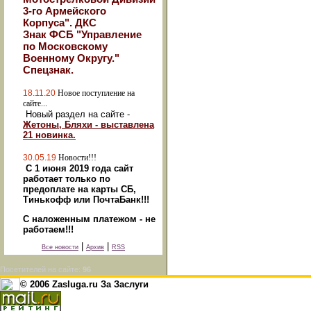
3-го Армейского
Корпуса". ДКС
Знак ФСБ "Управление
по Московскому
Военному Округу."
Спецзнак.
18.11.20
Новое поступление на
сайте...
Новый раздел на сайте -
Жетоны, Бляхи - выставлена
21 новинка.
30.05.19
Новости!!!
С 1 июня 2019 года сайт
работает только по
предоплате на карты СБ,
Тинькофф или ПочтаБанк!!!
С наложенным платежом - не
работаем!!!
|
|
Все новости
Архив
RSS
Посетителей на сайте:
96
© 2006 Zasluga.ru За Заслуги