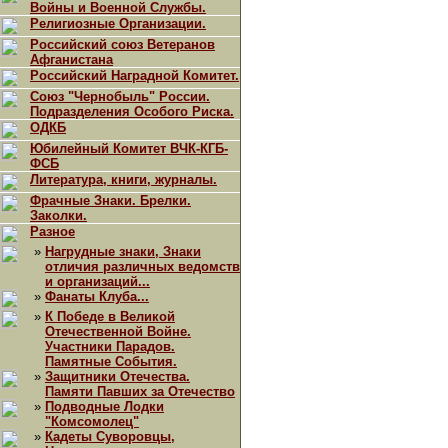
Войны и Военной Службы.
Религиозные Организации.
Российский союз Ветеранов
Афганистана
Российский Наградной Комитет.
Союз "Чернобыль" России.
Подразделения Особого Риска.
ОДКБ
Юбилейный Комитет ВЧК-КГБ-
ФСБ
Литература, книги, журналы.
Фрачные Знаки. Брелки.
Заколки.
Разное
»
Нагрудные знаки, Знаки
отличия различных ведомств
и организаций...
»
Фанаты Клуба...
»
К Победе в Великой
Отечественной Войне.
Участники Парадов.
Памятные События.
»
Защитники Отечества.
Памяти Павших за Отечество
»
Подводные Лодки
"Комсомолец"
»
Кадеты Суворовцы,