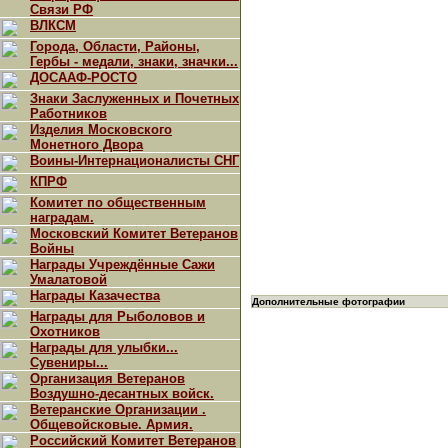
Связи РФ
ВЛКСМ
Города, Области, Районы,
Гербы - медали, знаки, значки...
ДОСААФ-РОСТО
Знаки Заслуженных и Почетных
Работников
Изделия Московского
Монетного Двора
Воины-Интернационалисты СНГ
КПРФ
Комитет по общественным
наградам.
Московский Комитет Ветеранов
Войны
Награды Учреждённые Сажи
Умалатовой
Награды Казачества
Дополнительные фотографии
Награды для Рыболовов и
Охотников
Награды для улыбки...
Сувениры...
Организация Ветеранов
Воздушно-десантных войск.
Ветеранские Организации .
Общевойсковые. Армия.
Российский Комитет Ветеранов