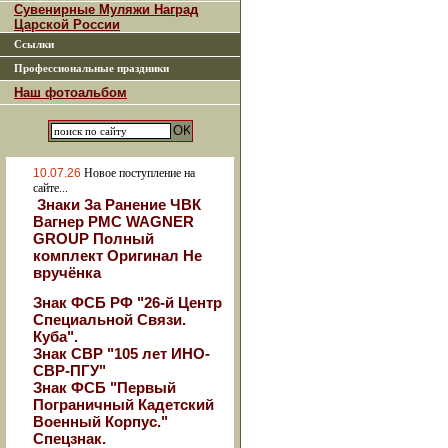
Сувенирные Муляжи Наград
Царской России
Ссылки
Профессиональные праздники
Наш фотоальбом
10.07.26
Новое поступление на
сайте...
Знаки За Ранение ЧВК
Вагнер РМС WAGNER
GROUP Полный
комплект Оригинал Не
вручёнка
Знак ФСБ РФ "26-й Центр
Специальной Связи.
Куба".
Знак СВР "105 лет ИНО-
СВР-ПГУ"
Знак ФСБ "Первый
Пограничный Кадетский
Военный Корпус."
Спецзнак.