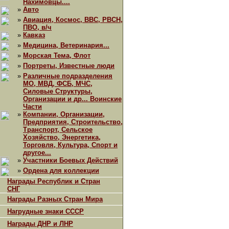
Нахимовцы....
»
Авто
»
Авиация, Космос, ВВС, РВСН,
ПВО, в/ч
»
Кавказ
»
Медицина, Ветеринария...
»
Морская Тема, Флот
»
Портреты, Известные люди
»
Различные подразделения
МО, МВД, ФСБ, МЧС,
Силовые Структуры,
Организации и др... Воинские
Части
»
Компании, Организации,
Предприятия, Строительство,
Транспорт, Сельское
Хозяйство, Энергетика,
Торговля, Культура, Спорт и
другое...
»
Участники Боевых Действий
»
Ордена для коллекции
Награды Республик и Стран
СНГ
Награды Разных Стран Мира
Нагрудные знаки СССР
Награды ДНР и ЛНР