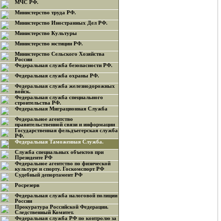
МЧС РФ.
Министерство труда РФ.
Министерство Иностранных Дел РФ.
Министерство Культуры
Министерство юстиции РФ.
Министерство Сельского Хозяйства
России
Федеральная служба безопасности РФ.
Федеральная служба охраны РФ.
Федеральная служба железнодорожных
войск.
Федеральная служба специального
строительства РФ.
Федеральная Миграционная Служба
Федеральное агентство
правительственной связи и информации
Государственная фельдъегерская служба
РФ.
Федеральная Таможенная Служба.
Служба специальных объектов при
Президенте РФ
Федеральное агентство по физической
культуре и спорту. Госкомспорт РФ
Судебный депортамент РФ
Росрезерв
Федеральная служба налоговой полиции
России
Прокуратура Российской Федерации.
Следственный Комитет.
Федеральная служба РФ по контролю за