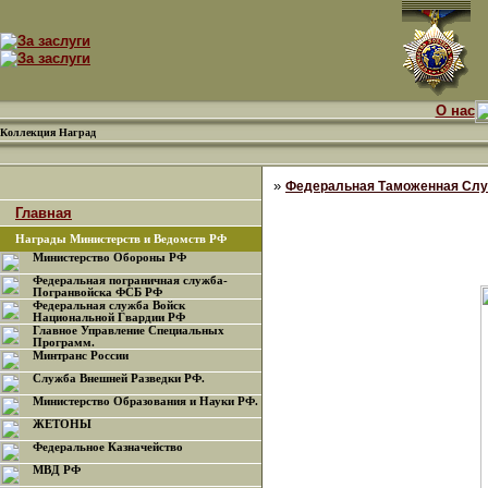
О нас
Коллекция Наград
»
Федеральная Таможенная Слу
Главная
Награды Министерств и Ведомств РФ
Министерство Обороны РФ
Федеральная пограничная служба-
Погранвойска ФСБ РФ
Федеральная служба Войск
Национальной Гвардии РФ
Главное Управление Специальных
Программ.
Минтранс России
Служба Внешней Разведки РФ.
Министерство Образования и Науки РФ.
ЖЕТОНЫ
Федеральное Казначейство
МВД РФ