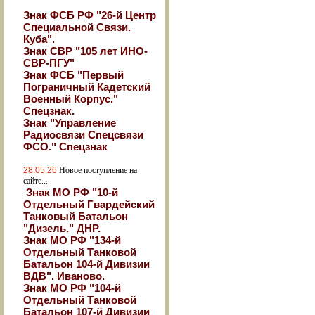
Знак ФСБ РФ "26-й Центр
Специальной Связи.
Куба".
Знак СВР "105 лет ИНО-
СВР-ПГУ"
Знак ФСБ "Первый
Пограничный Кадетский
Военный Корпус."
Спецзнак.
Знак "Управление
Радиосвязи Спецсвязи
ФСО." Спецзнак
28.05.26
Новое поступление на
сайте...
Знак МО РФ "10-й
Отдельный Гвардейский
Танковый Батальон
"Дизель." ДНР.
Знак МО РФ "134-й
Отдельный Танковой
Батальон 104-й Дивизии
ВДВ". Иваново.
Знак МО РФ "104-й
Отдельный Танковой
Батальон 107-й Дивизии