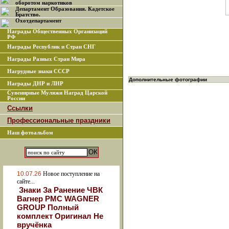
оборотом наркотиков
Департамент Образования. Кадетское
Братство.
Охотдепартамент
Награды Общественных Организаций
РФ
Награды Республик и Стран СНГ
Награды Разных Стран Мира
Нагрудные знаки СССР
Дополнительные фотографии
Награды ДНР и ЛНР
Сувенирные Муляжи Наград Царской
России
Ссылки
Профессиональные праздники
Наш фотоальбом
10.07.26
Новое поступление на
сайте...
Знаки За Ранение ЧВК
Вагнер РМС WAGNER
GROUP Полный
комплект Оригинал Не
вручёнка