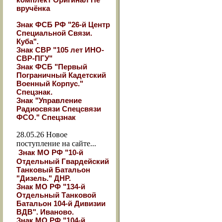
вручёнка
Знак ФСБ РФ "26-й Центр
Специальной Связи.
Куба".
Знак СВР "105 лет ИНО-
СВР-ПГУ"
Знак ФСБ "Первый
Пограничный Кадетский
Военный Корпус."
Спецзнак.
Знак "Управление
Радиосвязи Спецсвязи
ФСО." Спецзнак
28.05.26
Новое
поступление на сайте...
Знак МО РФ "10-й
Отдельный Гвардейский
Танковый Батальон
"Дизель." ДНР.
Знак МО РФ "134-й
Отдельный Танковой
Батальон 104-й Дивизии
ВДВ". Иваново.
Знак МО РФ "104-й