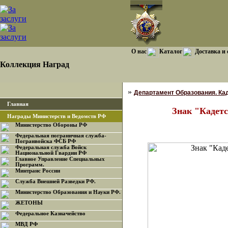
О нас
Каталог
Доставка и
Коллекция Наград
»
Департамент Образования. Кад
Главная
Знак "Кадет
Награды Министерств и Ведомств РФ
Министерство Обороны РФ
Федеральная пограничная служба-
Погранвойска ФСБ РФ
Федеральная служба Войск
Национальной Гвардии РФ
Главное Управление Специальных
Программ.
Минтранс России
Служба Внешней Разведки РФ.
Министерство Образования и Науки РФ.
ЖЕТОНЫ
Федеральное Казначейство
МВД РФ