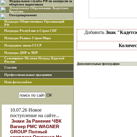
Федеральная служба РФ по контролю за
оборотом наркотиков
Департамент Образования. Кадетское
Братство.
Охотдепартамент
Награды Общественных Организаций
РФ
Награды Республик и Стран СНГ
Добавить
Знак "Кадетс
Награды Разных Стран Мира
Количес
Нагрудные знаки СССР
Награды ДНР и ЛНР
Сувенирные Муляжи Наград Царской
России
Дополнительные фотографии
Ссылки
Профессиональные праздники
Наш фотоальбом
10.07.26
Новое
поступление на сайте...
Знаки За Ранение ЧВК
Вагнер РМС WAGNER
GROUP Полный
комплект Оригинал Не