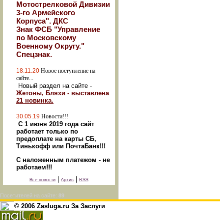
Мотострелковой Дивизии
3-го Армейского
Корпуса". ДКС
Знак ФСБ "Управление
по Московскому
Военному Округу."
Спецзнак.
18.11.20
Новое поступление на
сайте...
Новый раздел на сайте -
Жетоны, Бляхи - выставлена
21 новинка.
30.05.19
Новости!!!
С 1 июня 2019 года сайт
работает только по
предоплате на карты СБ,
Тинькофф или ПочтаБанк!!!
С наложенным платежом - не
работаем!!!
|
|
Все новости
Архив
RSS
Посетителей на сайте:
89
© 2006 Zasluga.ru За Заслуги