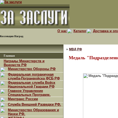
О нас
Каталог
Доставка и оп
Коллекция Наград
»
МВД РФ
Главная
Медаль "Подразделени
Награды Министерств и
Ведомств РФ
Министерство Обороны РФ
Федеральная пограничная
служба-Погранвойска ФСБ РФ
Федеральная служба Войск
Национальной Гвардии РФ
Главное Управление
Специальных Программ.
Минтранс России
Служба Внешней Разведки РФ.
Министерство Образования и
Науки РФ.