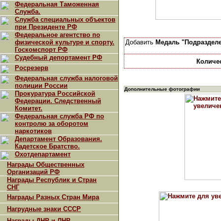
Федеральная Таможенная
Служба.
Служба специальных объектов
при Президенте РФ
Федеральное агентство по
физической культуре и спорту.
Добавить
Медаль "Подраздел
Госкомспорт РФ
Судебный депортамент РФ
Количе
Росрезерв
Федеральная служба налоговой
полиции России
Дополнительные фотографии
Прокуратура Российской
Федерации. Следственный
Комитет.
Федеральная служба РФ по
контролю за оборотом
наркотиков
Департамент Образования.
Кадетское Братство.
Охотдепартамент
Награды Общественных
Организаций РФ
Награды Республик и Стран
СНГ
Награды Разных Стран Мира
Нагрудные знаки СССР
Награды ДНР и ЛНР