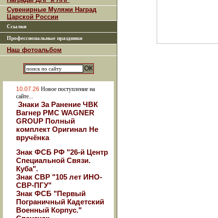
Сувенирные Муляжи Наград
Царской России
Ссылки
Профессиональные праздники
Наш фотоальбом
10.07.26
Новое поступление на
сайте...
Знаки За Ранение ЧВК
Вагнер РМС WAGNER
GROUP Полный
комплект Оригинал Не
вручёнка
Знак ФСБ РФ "26-й Центр
Специальной Связи.
Куба".
Знак СВР "105 лет ИНО-
СВР-ПГУ"
Знак ФСБ "Первый
Пограничный Кадетский
Военный Корпус."