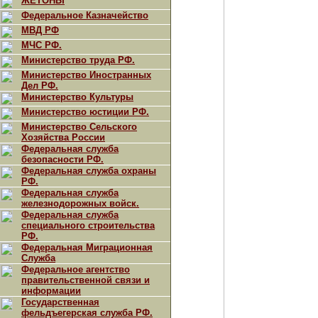
ЖЕТОНЫ
Федеральное Казначейство
МВД РФ
МЧС РФ.
Министерство труда РФ.
Министерство Иностранных
Дел РФ.
Министерство Культуры
Министерство юстиции РФ.
Министерство Сельского
Хозяйства России
Федеральная служба
безопасности РФ.
Федеральная служба охраны
РФ.
Федеральная служба
железнодорожных войск.
Федеральная служба
специального строительства
РФ.
Федеральная Миграционная
Служба
Федеральное агентство
правительственной связи и
информации
Государственная
фельдъегерская служба РФ.