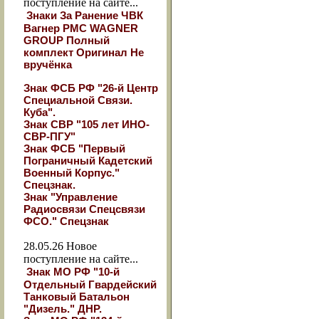
поступление на сайте...
Знаки За Ранение ЧВК
Вагнер РМС WAGNER
GROUP Полный
комплект Оригинал Не
вручёнка
Знак ФСБ РФ "26-й Центр
Специальной Связи.
Куба".
Знак СВР "105 лет ИНО-
СВР-ПГУ"
Знак ФСБ "Первый
Пограничный Кадетский
Военный Корпус."
Спецзнак.
Знак "Управление
Радиосвязи Спецсвязи
ФСО." Спецзнак
28.05.26
Новое
поступление на сайте...
Знак МО РФ "10-й
Отдельный Гвардейский
Танковый Батальон
"Дизель." ДНР.